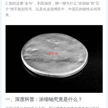
仁勋的这番“金句”，剥茧抽丝，聊一聊为什么“浓缩铀”和“芯
片”绝不能划等号，以及在这场博弈中，中国芯的韧性从何而
来。
一、深度科普：浓缩铀究竟是什么？