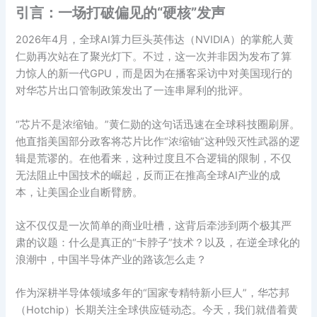
引言：一场打破偏见的“硬核”发声
2026年4月，全球AI算力巨头英伟达（NVIDIA）的掌舵人黄
仁勋再次站在了聚光灯下。不过，这一次并非因为发布了算
力惊人的新一代GPU，而是因为在播客采访中对美国现行的
对华芯片出口管制政策发出了一连串犀利的批评。
“芯片不是浓缩铀。”黄仁勋的这句话迅速在全球科技圈刷屏。
他直指美国部分政客将芯片比作“浓缩铀”这种毁灭性武器的逻
辑是荒谬的。在他看来，这种过度且不合逻辑的限制，不仅
无法阻止中国技术的崛起，反而正在推高全球AI产业的成
本，让美国企业自断臂膀。
这不仅仅是一次简单的商业吐槽，这背后牵涉到两个极其严
肃的议题：什么是真正的“卡脖子”技术？以及，在逆全球化的
浪潮中，中国半导体产业的路该怎么走？
作为深耕半导体领域多年的“国家专精特新小巨人”，华芯邦
（Hotchip）长期关注全球供应链动态。今天，我们就借着黄