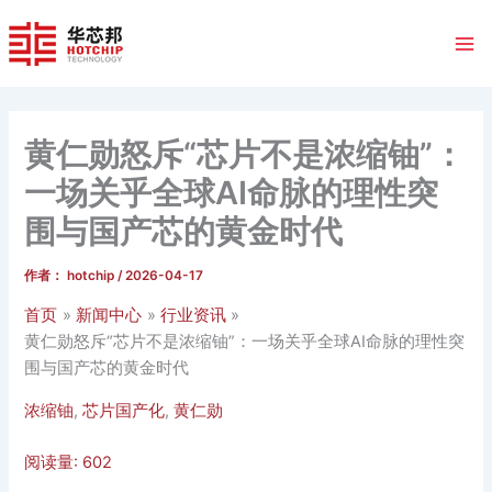
跳
至
内
容
黄仁勋怒斥“芯片不是浓缩铀”：
一场关乎全球AI命脉的理性突
围与国产芯的黄金时代
作者：
hotchip
/
2026-04-17
首页
新闻中心
行业资讯
黄仁勋怒斥“芯片不是浓缩铀”：一场关乎全球AI命脉的理性突
围与国产芯的黄金时代
浓缩铀
,
芯片国产化
,
黄仁勋
阅读量:
602