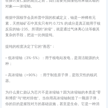
在探讨黄仁勋的观点之前，我们需要先搞懂他用来做比喻的
对象——浓缩铀。
根据中国核学会及科普中国的权威定义，铀是一种稀有元
素，天然铀矿石中其实只有约 0.72% 的成分是真正能用于核
反应的铀-235。所谓的“浓缩”，就是通过气体离心法等极其
复杂的手段，把这一比例提纯。
提纯的程度决定了它的“善恶”：
– 低浓缩铀（3%-5%）：用于核电站发电，是清洁能源的火
种；
– 高浓缩铀（>90%）：用于制造原子弹，是毁灭性的核武
器。
为什么黄仁勋认为芯片不是浓缩铀？因为浓缩铀的本质是“零
和博弈”与“绝对排他”。当你用高浓缩铀制造了一颗原子弹，
你的目的是摧毁对方的基础设施，甚至是生命。它是一种消