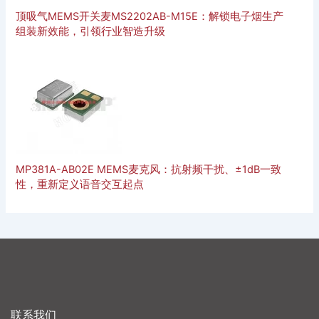
顶吸气MEMS开关麦MS2202AB-M15E：解锁电子烟生产
组装新效能，引领行业智造升级
MP381A-AB02E MEMS麦克风：抗射频干扰、±1dB一致
性，重新定义语音交互起点
联系我们