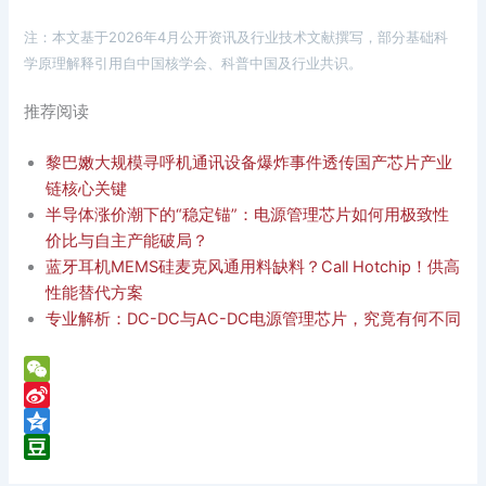
注：本文基于2026年4月公开资讯及行业技术文献撰写，部分基础科
学原理解释引用自中国核学会、科普中国及行业共识。
推荐阅读
黎巴嫩大规模寻呼机通讯设备爆炸事件透传国产芯片产业
链核心关键
半导体涨价潮下的“稳定锚”：电源管理芯片如何用极致性
价比与自主产能破局？
蓝牙耳机MEMS硅麦克风通用料缺料？Call Hotchip！供高
性能替代方案
专业解析：DC-DC与AC-DC电源管理芯片，究竟有何不同
W
e
S
C
i
Q
h
n
z
D