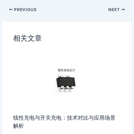
a
a
o
o
PREVIOUS
NEXT
t
W
n
u
e
e
b
i
a
b
n
相关文章
o
线性充电与开关充电：技术对比与应用场景
解析