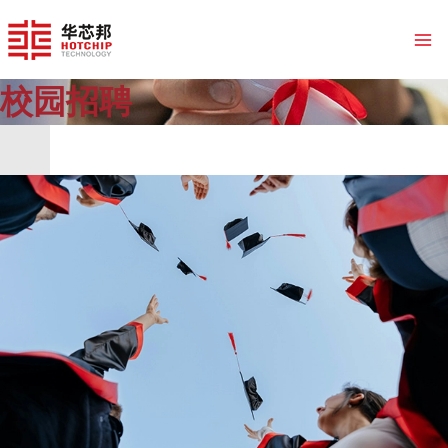
跳
至
内
容
校园招聘