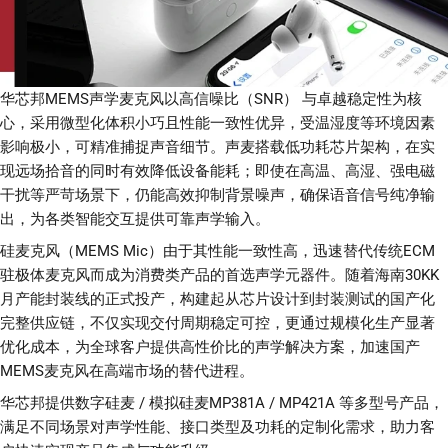
华芯邦MEMS声学麦克风以高信噪比（SNR） 与卓越稳定性为核
心，采用微型化体积小巧且性能一致性优异，受温湿度等环境因素
影响极小，可精准捕捉声音细节。声麦搭载低功耗芯片架构，在实
现远场拾音的同时有效降低设备能耗；即使在高温、高湿、强电磁
干扰等严苛场景下，仍能高效抑制背景噪声，确保语音信号纯净输
出，为各类智能交互提供可靠声学输入。
硅麦克风（MEMS Mic）由于其性能一致性高，迅速替代传统ECM
驻极体麦克风而成为消费类产品的首选声学元器件。随着海南30KK
月产能封装线的正式投产，构建起从芯片设计到封装测试的国产化
完整供应链，不仅实现交付周期稳定可控，更通过规模化生产显著
优化成本，为全球客户提供高性价比的声学解决方案，加速国产
MEMS麦克风在高端市场的替代进程。
华芯邦提供数字硅麦 / 模拟硅麦MP381A / MP421A 等多型号产品，
满足不同场景对声学性能、接口类型及功耗的定制化需求，助力客