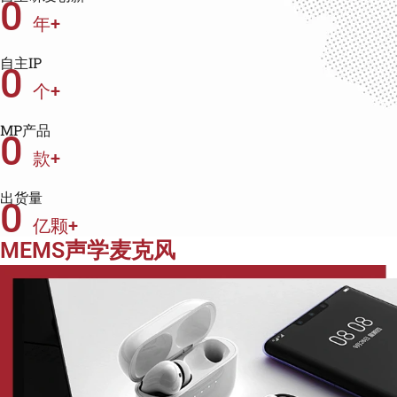
0
年+
自主IP
0
个+
MP产品
0
款+
出货量
0
亿颗+
MEMS声学麦克风