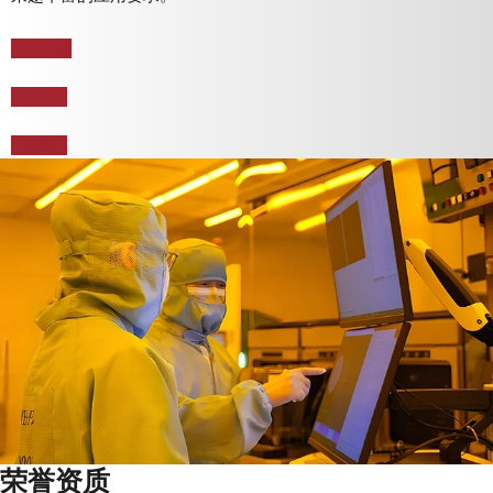
Chiplets
Power+
MEMS+
荣誉资质