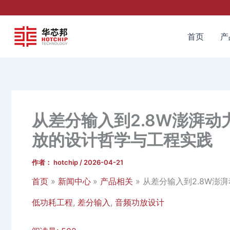
跳
至
内
首页
产
容
从差分输入到2.8W澎湃动力
放的设计哲学与工程实践
作者：
hotchip
/
2026-04-21
首页
新闻中心
产品相关
从差分输入到2.8W澎
低功耗工程
,
差分输入
,
音频功放设计