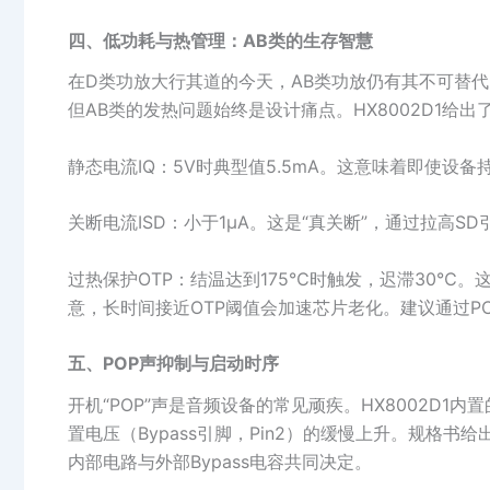
四、低功耗与热管理：AB类的生存智慧
在D类功放大行其道的今天，AB类功放仍有其不可替代
但AB类的发热问题始终是设计痛点。HX8002D1给
静态电流IQ：5V时典型值5.5mA。这意味着即使设备
关断电流ISD：小于1μA。这是“真关断”，通过拉高SD
过热保护OTP：结温达到175℃时触发，迟滞30℃
意，长时间接近OTP阈值会加速芯片老化。建议通过P
五、POP声抑制与启动时序
开机“POP”声是音频设备的常见顽疾。HX8002D1
置电压（Bypass引脚，Pin2）的缓慢上升。规格书给出
内部电路与外部Bypass电容共同决定。