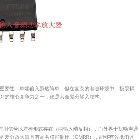
重要性。单端输入虽然简单，但在复杂的电磁环境中，极易耦
2D1的核心竞争力之一，便是其全差分输入结构。
系。有用信号以差模形式存在（两输入端反相），而外界干扰噪声通
部的差分放大器具有高共模抑制比（CMRR），能够有效抵消这