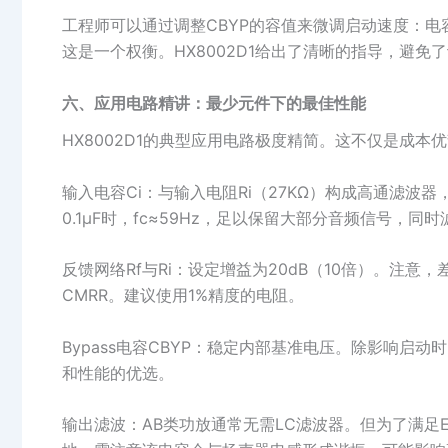
工程师可以通过调整CBYP的容值来微调启动速度：电
这是一个权衡。HX8002D1给出了清晰的指导，避免了
六、应用电路精讲：最少元件下的最佳性能
HX8002D1的典型应用电路极度精简。这不仅是成
输入电容Ci：与输入电阻Ri（27KΩ）构成高通滤波器，截止频
0.1μF时，fc≈59Hz，足以保留大部分音频信号，
反馈网络Rf与Ri：设定增益为20dB（10倍）。注
CMRR。建议使用1%精度的电阻。
Bypass电容CBYP：稳定内部基准电压。除影响启动
和性能的优选。
输出滤波：AB类功放通常无需LC滤波器。但为了满足