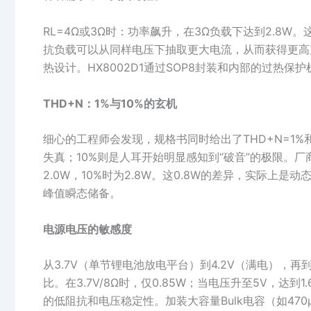
RL=4Ω或3Ω时：功率飙升，在3Ω负载下达到2.8W
抗负载可以从同样电压下抽取更大电流，从而获得更高
热设计。HX8002D1通过SOP8封装和内部的过热保
THD+N：1%与10%的玄机
细心的工程师会发现，规格书同时给出了THD+N=1%和T
失真；10%则是人耳开始明显感知到“破音”的极限。厂商
2.0W，10%时为2.8W。这0.8W的差异，实际上
峰值瞬态储备。
电源电压的敏感度
从3.7V（单节锂电池放电平台）到4.2V（满电），再到
比。在3.7V/8Ω时，仅0.85W；当电压升至5V，
的低阻抗和电压稳定性。加装大容量Bulk电容（如47