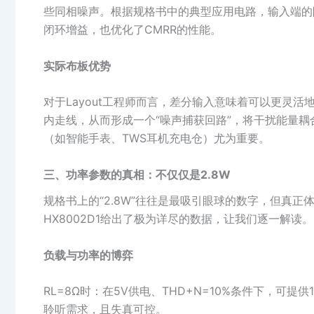
些同相噪声。根据规格书中的典型应用电路，输入端的阻抗匹
闭环增益，也优化了CMRR的性能。
实际布板优势
对于Layout工程师而言，差分输入意味着可以更灵
内走线，从而形成一个“噪声捕获回路”，将干扰能量耦
（如智能手表、TWS耳机充电仓）尤为重要。
三、功率参数的真相：不仅仅是2.8W
规格书上的“2.8W”往往是最吸引眼球的数字，但真
HX8002D1给出了极为详尽的数据，让我们逐一解读。
负载与功率的博弈
RL=8Ω时：在5V供电、THD+N=10%条件下，可
聆听需求，且失真可控。