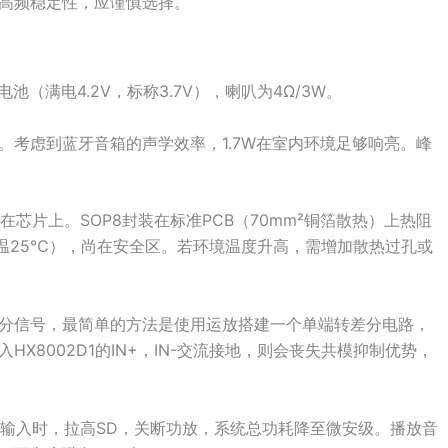
高频稳定性，应谨慎选择。
（满电4.2V，标称3.7V），喇叭为4Ω/3W。
1.7W。考虑到蓝牙音箱的声学效率，1.7W在室内环境足够响亮。峰
散在芯片上。SOP8封装在标准PCB（70mm²铜箔散热）上热阻
（室温25℃），尚在安全区。若环境温度升高，需增加散热过孔或
分信号，最简单的方法是使用运放搭建一个单端转差分电路，
X8002D1的IN+，IN-交流接地，则会丧失共模抑制优势，
音频输入时，拉高SD，关断功放，系统总功耗降至微安级。播放音