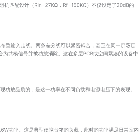
配设计（Rin=27KΩ，Rf=150KΩ）不仅设定了20dB的
活地布置输入走线。两条差分线可以紧密耦合，甚至在同一屏蔽层
合为共模信号并被功放消除。这在多层PCB或空间紧凑的设备中
正体现功放品质的，是这一功率在不同负载和电源电压下的表现。
提供1.6W功率。这是典型便携音箱的负载，此时的功率满足日常室内