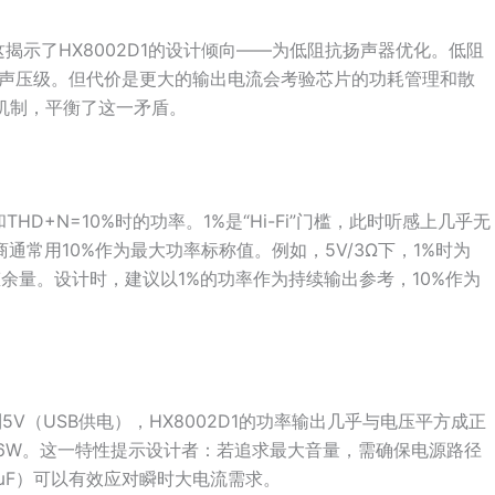
。这揭示了HX8002D1的设计倾向——为低阻抗扬声器优化。低阻
声压级。但代价是更大的输出电流会考验芯片的功耗管理和散
护机制，平衡了这一矛盾。
HD+N=10%时的功率。1%是“Hi-Fi”门槛，此时听感上几乎无
通常用10%作为最大功率标称值。例如，5V/3Ω下，1%时为
是动态余量。设计时，建议以1%的功率作为持续输出参考，10%作为
5V（USB供电），HX8002D1的功率输出几乎与电压平方成正
达到1.6W。这一特性提示设计者：若追求最大音量，需确保电源路径
0μF）可以有效应对瞬时大电流需求。