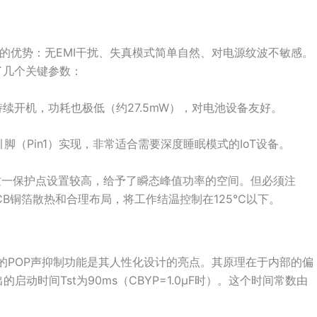
的优势：无EMI干扰、失真模式简单自然、对电源纹波不敏感。
出了几个关键参数：
持续开机，功耗也极低（约27.5mW），对电池设备友好。
引脚（Pin1）实现，非常适合需要深度睡眠模式的IoT设备。
。这一保护点设置较高，给予了瞬态峰值功率的空间。但必须注
CB铜箔散热和合理布局，将工作结温控制在125℃以下。
内置的POP声抑制功能是其人性化设计的亮点。其原理在于内部的偏
的启动时间Tst为90ms（CBYP=1.0μF时）。这个时间常数由