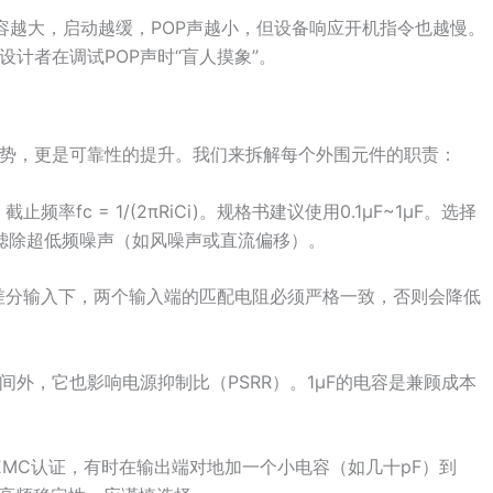
容越大，启动越缓，POP声越小，但设备响应开机指令也越慢。
设计者在调试POP声时“盲人摸象”。
本优势，更是可靠性的提升。我们来拆解每个外围元件的职责：
率fc = 1/(2πRiCi)。规格书建议使用0.1μF~1μF。选择
同时滤除超低频噪声（如风噪声或直流偏移）。
意，差分输入下，两个输入端的匹配电阻必须严格一致，否则会降低
时间外，它也影响电源抑制比（PSRR）。1μF的电容是兼顾成本
EMC认证，有时在输出端对地加一个小电容（如几十pF）到