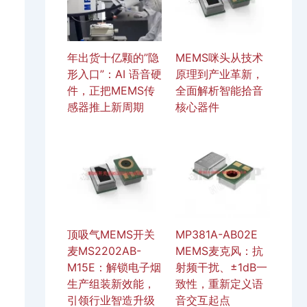
年出货十亿颗的”隐
MEMS咪头从技术
形入口”：AI 语音硬
原理到产业革新，
件，正把MEMS传
全面解析智能拾音
感器推上新周期
核心器件
顶吸气MEMS开关
MP381A-AB02E
麦MS2202AB-
MEMS麦克风：抗
M15E：解锁电子烟
射频干扰、±1dB一
生产组装新效能，
致性，重新定义语
引领行业智造升级
音交互起点