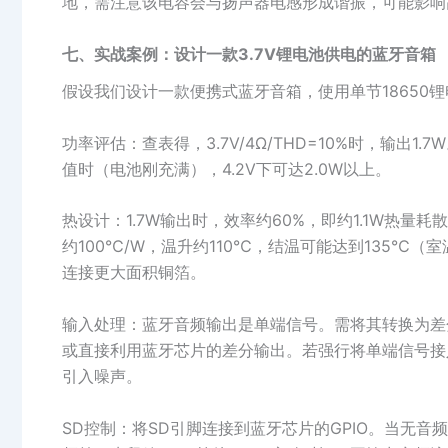
地，需注意该电容会与扬声器电感形成谐振，可能影响
七、实战案例：设计一款3.7V锂电池供电的蓝牙音箱
假设我们设计一款便携式蓝牙音箱，使用单节18650锂电池
功率评估：查表得，3.7V/4Ω/THD=10%时，输出
值时（电池刚充满），4.2V下可达2.0W以上。
热设计：1.7W输出时，效率约60%，即约1.1W热量耗
约100℃/W，温升约110℃，结温可能达到135℃
连接更大面积铜箔。
输入处理：蓝牙音频输出是单端信号。需将其转换为差
或直接利用蓝牙芯片的差分输出。若强行将单端信号接入H
引入噪声。
SD控制：将SD引脚连接到蓝牙芯片的GPIO。当无