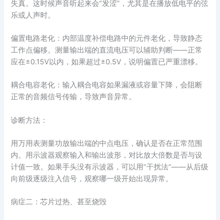
失真。这时候声音听起来会“发涩”，尤其是在播放低电平的弦
乐或人声时。
偏置电路老化：内部温度补偿电路中的元件老化，导致静态
工作点偏移。测量输出端的直流电压可以辅助判断——正常
应在±0.15V以内，如果超过±0.5V，说明偏置已严重漂移。
耦合电容老化：输入耦合电容如果漏液或容量下降，会阻断
正常的音频信号传输，导致声音异常。
诊断方法：
用万用表测量功放输出端的中点电压，确认是否在正常范围
内。用示波器观察输入和输出波形，对比放大倍数是否与设
计值一致。如果手头没有示波器，可以用“干扰法”——从后级
向前级逐级注入信号，观察哪一级开始出现异常。
病症二：芯片过热、甚至烧毁