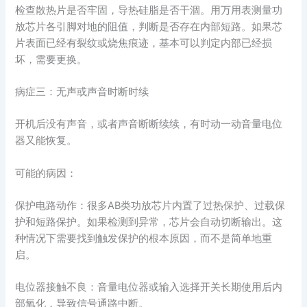
检查散热片是否牢固，导热硅脂是否干涸。用万用表测量功
放芯片各引脚对地的阻值，判断是否存在内部短路。如果芯
片表面已经有裂纹或烧焦痕迹，基本可以判定内部已经损
坏，需要更换。
病症三：无声或声音时断时续
开机后没有声音，或者声音断断续续，有时动一动音量电位
器又能恢复。
可能的病因：
保护电路动作：很多AB类功放芯片内置了过热保护、过载保
护和短路保护。如果检测到异常，芯片会自动切断输出。这
种情况下需要找到触发保护的根本原因，而不是简单地重
启。
电位器接触不良：音量电位器或输入选择开关长期使用后内
部氧化，导致信号通路中断。