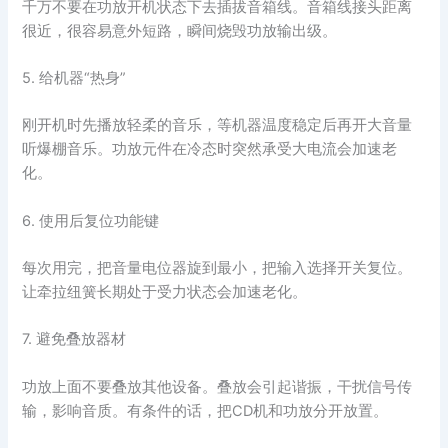
千万不要在功放开机状态下去插拔音箱线。音箱线接头距离
很近，很容易意外短路，瞬间烧毁功放输出级。
5. 给机器“热身”
刚开机时先播放轻柔的音乐，等机器温度稳定后再开大音量
听爆棚音乐。功放元件在冷态时突然承受大电流会加速老
化。
6. 使用后复位功能键
每次用完，把音量电位器旋到最小，把输入选择开关复位。
让牵拉纽簧长期处于受力状态会加速老化。
7. 避免叠放器材
功放上面不要叠放其他设备。叠放会引起谐振，干扰信号传
输，影响音质。有条件的话，把CD机和功放分开放置。