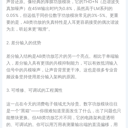
声音还原。像经典的厚膜功放模块，它的THD+N（总谐波失
真加噪声）在45W输出时约为0.8%，虽然高于LM系列的
0.05%，但远低于同价位数字功放模块常见的3%-5%。更重
要的是，AB类功放的失真特性是人耳更容易接受的偶次谐波
为主，听起来更“顺滑”。
2. 差分输入的优势
差分输入结构是AB类功放芯片的另一个亮点。相比于单端输
入，差分输入具有更强的共模抑制能力，可以有效抵消输入
信号中的共模噪声，让声音背景更干净。这也是很多专业音
频设备坚持使用差分输入架构的原因。
3. 可维修、可调试的工程属性
这一点在今天的消费电子领域尤为珍贵。数字功放模块往往
是一个“黑箱”——你很难知道里面发生了什么，出了问题也只
能整块更换。但AB类功放芯片不同，它的电路架构是透明
的、可调试的。你可以用万用表测量输出端的直流偏移，用