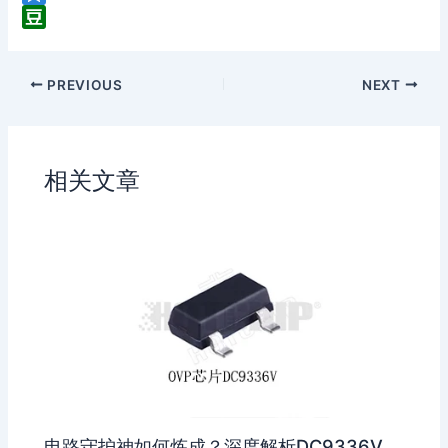
C
i
Q
h
n
z
D
a
a
o
o
PREVIOUS
NEXT
t
W
n
u
e
e
b
i
a
b
n
相关文章
o
电路守护神如何炼成？深度解析DC9336V