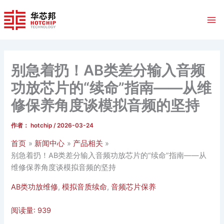
跳
至
内
容
别急着扔！AB类差分输入音频
功放芯片的“续命”指南——从维
修保养角度谈模拟音频的坚持
作者：
hotchip
/
2026-03-24
首页
新闻中心
产品相关
别急着扔！AB类差分输入音频功放芯片的“续命”指南——从
维修保养角度谈模拟音频的坚持
AB类功放维修
,
模拟音质续命
,
音频芯片保养
阅读量:
939