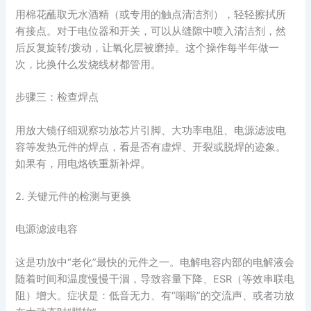
用棉花蘸取无水酒精（或专用的触点清洁剂），轻轻擦拭所
有接点。对于电位器和开关，可以从缝隙中喷入清洁剂，然
后反复旋转/拨动，让氧化层被磨掉。这个操作每半年做一
次，比换什么发烧线材都管用。
步骤三：检查焊点
用放大镜仔细观察功放芯片引脚、大功率电阻、电源滤波电
容等发热元件的焊点，看是否有虚焊、开裂或脱焊的迹象。
如果有，用电烙铁重新补焊。
2. 关键元件的检测与更换
电源滤波电容
这是功放中“老化”最快的元件之一。电解电容内部的电解液会
随着时间和温度慢慢干涸，导致容量下降、ESR（等效串联电
阻）增大。症状是：低音无力、有“嗡嗡”的交流声、或者功放