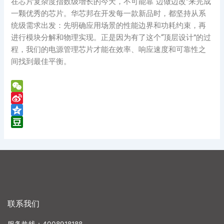
在芯片复杂度指数级增长的今天，不可能靠“边做边改”来完成
一颗优秀的芯片。华芯邦在开发每一款新品时，都坚持从系
统级需求出发：先明确应用场景的性能边界和功耗约束，再
进行模块分解和物理实现。正是因为有了这个“顶层设计”的过
程，我们的电源管理芯片才能在效率、响应速度和可靠性之
间找到最佳平衡。
WeChat
Sina
Weibo
Qzone
Douban
联系我们