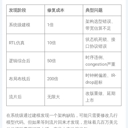
发现阶段
修复成本
典型问题
架构选型错误、
系统级建模
1倍
带宽估算不足
状态机死锁、接
RTL仿真
10倍
口协议错误
时序违例、
逻辑综合后
50倍
congestion严重
时钟树偏差、IR-
布局布线后
200倍
drop超标
改版重做、延期
流片后
无限大
上市
在系统级通过建模发现一个架构缺陷，可能只需要修改几行
模型代码。但如果等到流片回来才发现，意味着几百万美元