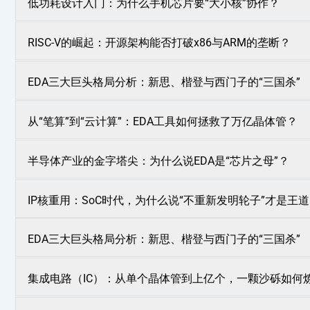
低功耗设计入门：为什么手机芯片要“大小核”协作？
RISC-V的崛起：开源架构能否打破x86与ARM的垄断？
EDA三大巨头格局分析：新思、楷登与西门子的“三国杀”
从“笔算”到“云计算”：EDA工具如何拯救了万亿晶体管？
半导体产业的金字塔尖：为什么说EDA是“芯片之母”？
IP核重用：SoC时代，为什么说“不重新发明轮子”才是王
EDA三大巨头格局分析：新思、楷登与西门子的“三国杀”
集成电路（IC）：从单个晶体管到上亿个，一颗沙砾如何炼