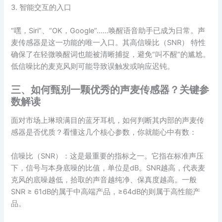
3. 智能交互的入口
“嘿，Siri”、“OK，Google”……唤醒语音助手已成为日常。声
麦传感器是这一功能的唯一入口。其高信噪比（SNR） 特性
确保了在轻微唤醒词也能被清晰捕捉，避免“叫不醒”的尴尬。
低信噪比的麦克风则可能导致误触发或响应迟钝。
三、如何甄别一颗优秀的声麦传感器？关键参
数解读
面对市场上琳琅满目的蓝牙耳机，如何判断其内部的声麦传
感器是否优质？看懂这几个核心参数，你就能心中有数：
信噪比（SNR）：这是最重要的指标之一。它指在标准声压
下，信号与本身底噪的比值，单位是dB。SNR越高，代表麦
克风的底噪越低，拾取的声音越纯净、保真度越高。一般
SNR ≥ 61dB的属于中高端产品，≥64dB的则属于高性能产
品。