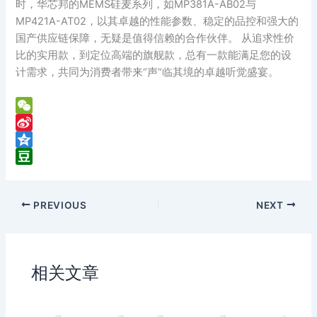
时，华芯邦的MEMS硅麦系列，如MP381A-AB02与
MP421A-AT02，以其卓越的性能参数、稳定的品控和强大的
国产供应链保障，无疑是值得信赖的合作伙伴。 从追求性价
比的实用款，到定位高端的旗舰款，总有一款能满足您的设
计需求，共同为消费者带来“声”临其境的卓越听觉盛宴。
W
e
S
C
i
Q
h
n
z
D
a
a
o
o
PREVIOUS
NEXT
t
W
n
u
e
e
b
i
a
b
n
相关文章
o