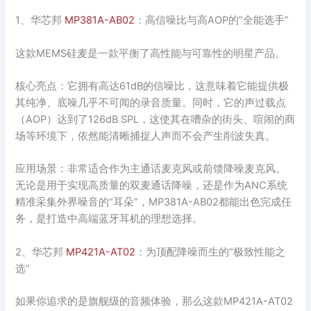
1、华芯邦
MP381A-AB02
：高信噪比与高AOP的“全能选手”
这款MEMS硅麦是一款平衡了高性能与可靠性的明星产品。
核心亮点：它拥有高达61dB的信噪比，这意味着它能提供极
其纯净、底噪几乎不可闻的录音质量。同时，它的声过载点
（AOP）达到了126dB SPL，这使其在嘈杂的街头、喧闹的商
场等环境下，依然能清晰捕捉人声而不会产生削波失真。
应用场景：非常适合作为主通话麦克风或前馈降噪麦克风。
无论是用于实现高质量的双麦通话降噪，还是作为ANC系统
精准采集外界噪音的“耳朵”，MP381A-AB02都能出色完成任
务，是打造中高端蓝牙耳机的理想选择。
2、华芯邦
MP421A-AT02
：为顶配降噪而生的“极致性能之
选”
如果你追求的是旗舰级的音频体验，那么这款MP421A-AT02