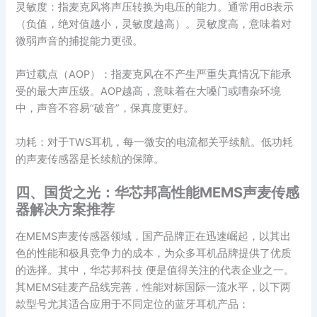
灵敏度：指麦克风将声压转换为电压的能力。通常用dB表示
（负值，绝对值越小，灵敏度越高）。灵敏度高，意味着对
微弱声音的捕捉能力更强。
声过载点（AOP）：指麦克风在不产生严重失真情况下能承
受的最大声压级。AOP越高，意味着在大嗓门或嘈杂环境
中，声音不容易“破音”，保真度更好。
功耗：对于TWS耳机，每一微安的电流都关乎续航。低功耗
的声麦传感器是长续航的保障。
四、国货之光：华芯邦高性能MEMS声麦传感
器解决方案推荐
在MEMS声麦传感器领域，国产品牌正在迅速崛起，以其出
色的性能和极具竞争力的成本，为众多耳机品牌提供了优质
的选择。其中，华芯邦科技 便是值得关注的代表企业之一。
其MEMS硅麦产品线完善，性能对标国际一流水平，以下两
款型号尤其适合应用于不同定位的蓝牙耳机产品：