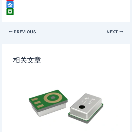
e
S
C
i
Q
h
n
z
D
a
a
o
o
PREVIOUS
NEXT
t
W
n
u
e
e
b
i
a
b
n
相关文章
o