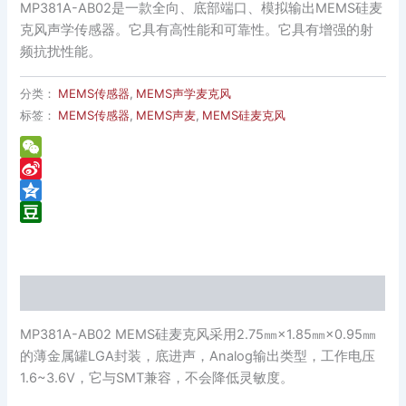
MP381A-AB02是一款全向、底部端口、模拟输出MEMS硅麦
克风声学传感器。它具有高性能和可靠性。它具有增强的射
频抗扰性能。
分类：
MEMS传感器
,
MEMS声学麦克风
标签：
MEMS传感器
,
MEMS声麦
,
MEMS硅麦克风
WeChat
Sina
Weibo
Qzone
Douban
描述
MP381A-AB02 MEMS硅麦克风采用2.75
㎜
×1.85
㎜
×0.95
㎜
的薄金属罐LGA封装，底进声，Analog输出类型，工作电压
1.6~3.6V，它与SMT兼容，不会降低灵敏度。