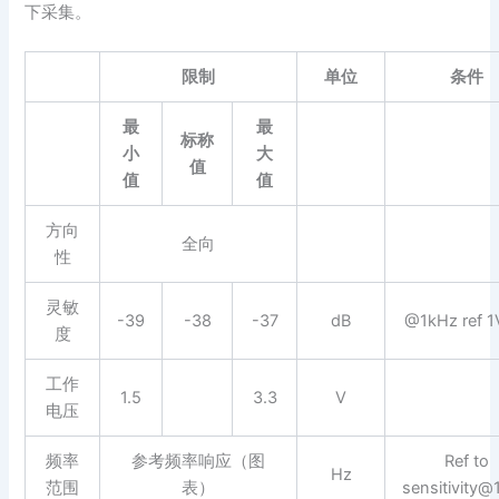
下采集。
限制
单位
条件
最
最
标称
小
大
值
值
值
方向
全向
性
灵敏
-39
-38
-37
dB
@1kHz ref 1
度
工作
1.5
3.3
V
电压
频率
参考频率响应（图
Ref to
Hz
范围
表）
sensitivity