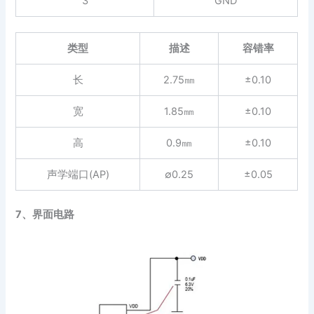
3
GND
类型
描述
容错率
长
2.75㎜
±0.10
宽
1.85㎜
±0.10
高
0.9㎜
±0.10
声学端口(AP)
∅0.25
±0.05
7、界面电路