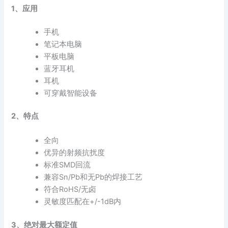
1、应用
手机
笔记本电脑
平板电脑
蓝牙耳机
耳机
可穿戴智能设备
2、特点
全向
优异的射频抗扰度
标准SMD回流
兼容Sn/Pb和无Pb的焊接工艺
符合RoHS/无卤
灵敏度匹配在+/-1dB内
3、绝对最大额定值