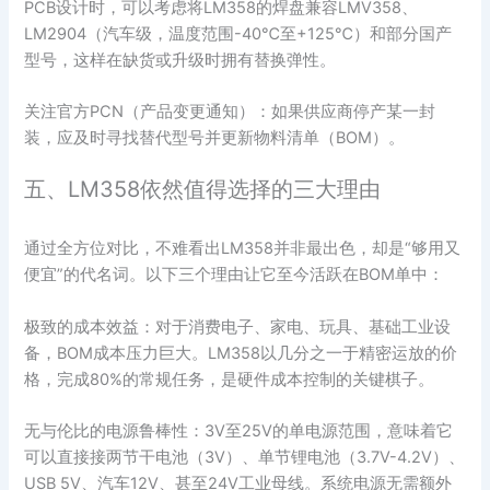
PCB设计时，可以考虑将LM358的焊盘兼容LMV358、
LM2904（汽车级，温度范围-40℃至+125℃）和部分国产
型号，这样在缺货或升级时拥有替换弹性。
关注官方PCN（产品变更通知）：如果供应商停产某一封
装，应及时寻找替代型号并更新物料清单（BOM）。
五、LM358依然值得选择的三大理由
通过全方位对比，不难看出LM358并非最出色，却是“够用又
便宜”的代名词。以下三个理由让它至今活跃在BOM单中：
极致的成本效益：对于消费电子、家电、玩具、基础工业设
备，BOM成本压力巨大。LM358以几分之一于精密运放的价
格，完成80%的常规任务，是硬件成本控制的关键棋子。
无与伦比的电源鲁棒性：3V至25V的单电源范围，意味着它
可以直接接两节干电池（3V）、单节锂电池（3.7V-4.2V）、
USB 5V、汽车12V、甚至24V工业母线。系统电源无需额外