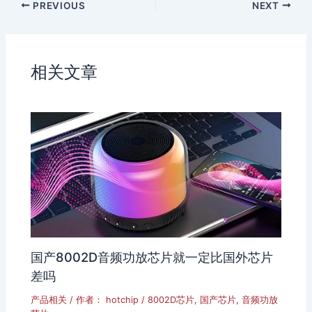
PREVIOUS
NEXT
t
W
n
u
e
e
b
i
a
b
n
相关文章
o
国产8002D音频功放芯片就一定比国外芯片
差吗
产品相关
/ 作者：
hotchip
/
8002D芯片
,
国产芯片
,
音频功放