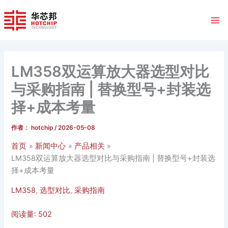
跳
至
内
容
LM358双运算放大器选型对比
与采购指南 | 替换型号+封装选
择+成本考量
作者：
hotchip
/
2026-05-08
首页
新闻中心
产品相关
LM358双运算放大器选型对比与采购指南 | 替换型号+封装选
择+成本考量
LM358
,
选型对比
,
采购指南
阅读量:
502