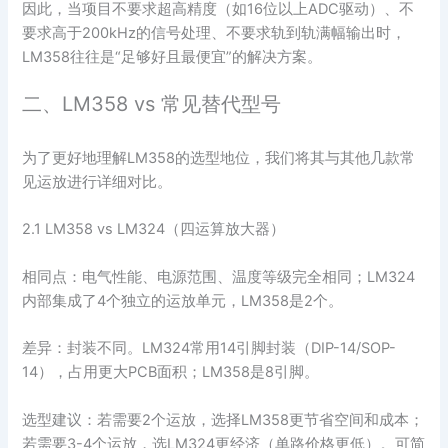
因此，当项目不要求超高精度（如16位以上ADC驱动）、不
要求高于200kHz的信号处理、不要求轨到轨满幅输出时，
LM358往往是“足够好且最便宜”的解决方案。
二、LM358 vs 常见替代型号
为了更好地理解LM358的选型地位，我们将其与其他几款常
见运放进行详细对比。
2.1 LM358 vs LM324（四运算放大器）
相同点：电气性能、电源范围、温度等级完全相同；LM324
内部集成了4个独立的运放单元，LM358是2个。
差异：封装不同。LM324常用14引脚封装（DIP-14/SOP-
14），占用更大PCB面积；LM358是8引脚。
选型建议：若需要2个运放，选择LM358更节省空间和成本；
若需要3-4个运放，选LM324更经济（单路价格更低）。可简