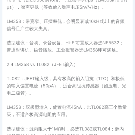
μs），噪声更低（等效输入噪声电压5nV/√Hz）。
LM358：带宽窄、压摆率低，会明显衰减10kHz以上的音频
信号且产生较大失真。
选型建议：音响、录音设备、Hi-Fi前置放大器选NE5532；
普通对讲机、语音播放、工业报警器选LM358即可满足。
2.4 LM358 vs TL082（JFET输入）
TL082：JFET输入级，具有极高的输入阻抗（1TΩ）和极低
的输入偏置电流（50pA），适合高阻抗传感器（如压电、光
电二极管）。
LM358：双极型输入，偏置电流45nA，比TL082高三个数量
级，不适合极高源电阻的应用。
选型建议：源内阻大于1MΩ时，必选TL082或TL084；源内