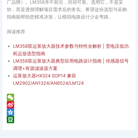
厂品牌）。LM358并不前沿，但却可靠。选用它，不是妥
协，而是透彻理解项目需求后的务实。希望这份选型与采购
指南能帮助您精准决策，让模拟电路设计少走弯路。
阅读推荐
LM358双运算放大器技术参数与特性全解析 | 宽电压低功
耗运放选型指南
LM358双运算放大器典型应用电路设计指南 | 传感器信号
调理+有源滤波器方案
运算放大器HX324 SOP14 兼容
LM2902/AN1324/AN6524/LM124
W
e
S
C
i
Q
h
n
z
D
a
a
o
o