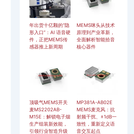
年出货十亿颗的”隐
MEMS咪头从技术
形入口”：AI 语音硬
原理到产业革新，
件，正把MEMS传
全面解析智能拾音
感器推上新周期
核心器件
顶吸气MEMS开关
MP381A-AB02E
麦MS2202AB-
MEMS麦克风：抗
M15E：解锁电子烟
射频干扰、±1dB一
生产组装新效能，
致性，重新定义语
引领行业智造升级
音交互起点