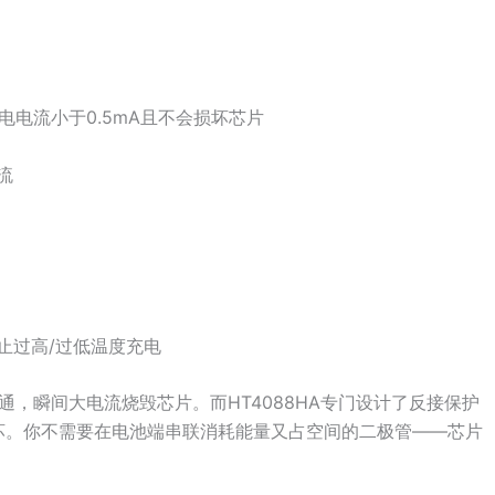
电流小于0.5mA且不会损坏芯片
流
止过高/过低温度充电
，瞬间大电流烧毁芯片。而HT4088HA专门设计了反接保护
会损坏。你不需要在电池端串联消耗能量又占空间的二极管——芯片