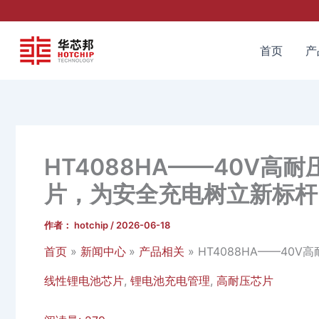
跳
至
内
首页
产
容
HT4088HA——40V高
片，为安全充电树立新标杆
作者：
hotchip
/
2026-06-18
首页
新闻中心
产品相关
HT4088HA——40
线性锂电池芯片
,
锂电池充电管理
,
高耐压芯片