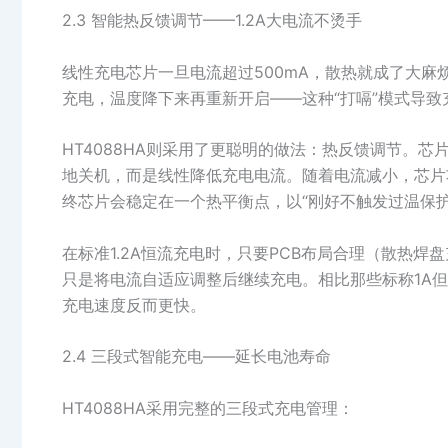
2.3 智能热反馈调节——1.2A大电流不烫手
线性充电芯片一旦电流超过500mA，散热就成了大麻
充电，温度降下来再重新开启——这种“打嗝”模式导致
HT4088HA则采用了更聪明的做法：热反馈调节。
地关机，而是线性降低充电电流。随着电流减小，芯片
终芯片会稳定在一个热平衡点，以“刚好不触发过温保
在标准1.2A恒流充电时，只要PCB布局合理（散热
只是将电流自适应调整后继续充电。相比那些标称1A但
充电速度反而更快。
2.4 三段式智能充电——延长电池寿命
HT4088HA采用完整的三段式充电管理：