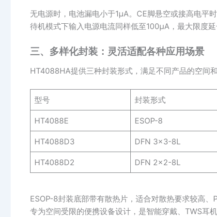
无电源时，电池漏电小于1μA。CE脚悬空或接高电平
待机模式下输入电源电流同样低至100μA，最大限度
三、多样化封装：灵活适配各种应用场景
HT4088HA提供三种封装形式，满足不同产品的空间
型号
封装形式
HT4088E
ESOP-8
HT4088D3
DFN 3×3-8L
HT4088D2
DFN 2×2-8L
ESOP-8封装底部带有散热片，适合对散热要求较高、P
专为空间受限的便携设备设计，是智能穿戴、TWS耳