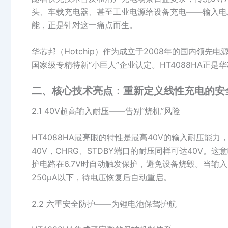
头、车载充电器、甚至工业电源给设备充电——输入电压波
能，正是针对这一痛点而生。
华芯邦（Hotchip）作为成立于2008年的国内领
国家级专精特新“小巨人”企业认定。HT4088HA正
二、核心技术亮点：重新定义线性充电的安
2.1 40V超高输入耐压——告别“烧机”风险
HT4088HA最亮眼的特性是最高40V的输入耐压能力
40V，CHRG、STDBY端口的耐压同样可达40V
护电路在6.7V时自动触发保护，避免设备烧毁。当输入
250μA以下，待电压恢复后自动重启。
2.2 六重安全防护——为锂电池保驾护航