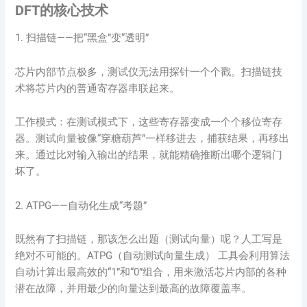
DFT的核心技术
1. 扫描链——把“黑盒”变“透明”
芯片内部节点极多，测试仪无法用探针一个个戳。扫描链技
术将芯片内的普通寄存器串联起来。
工作模式：在测试模式下，这些寄存器变成一个个移位寄存
器。测试向量被像“穿糖葫芦”一样移进去，捕获结果，再移出
来。通过比对输入输出的结果，就能精确推断出哪个逻辑门
坏了。
2. ATPG——自动化生成“考题”
既然有了扫描链，那该怎么出题（测试向量）呢？人工写是
绝对不可能的。ATPG（自动测试向量生成） 工具会利用算法
自动计算出最高效的“1”和“0”组合，用来激活芯片内部的各种
潜在故障，并用最少的向量达到最高的故障覆盖率。