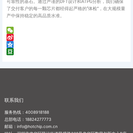
可靠性的基石。通过严谨的DFT设计和ATPG分析，我们确保
了交付客户的每一颗芯片都经得起严格的“体检”，在大规模量
产中保持稳定的高品质水准。
WeChat
Sina
Weibo
Qzone
Douban
联系我们
服务热线：4008918188
总部电话：
18824277773
邮箱：
info@hotchip.com.cn