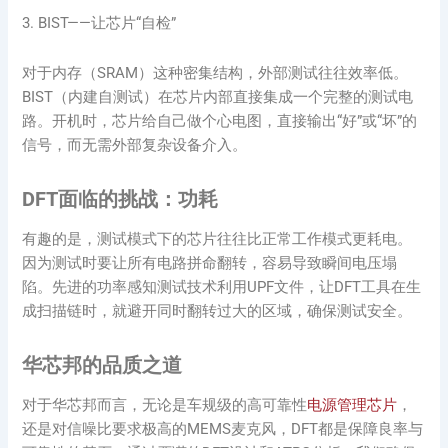
3. BIST——让芯片“自检”
对于内存（SRAM）这种密集结构，外部测试往往效率低。
BIST（内建自测试）在芯片内部直接集成一个完整的测试电
路。开机时，芯片给自己做个心电图，直接输出“好”或“坏”的
信号，而无需外部复杂设备介入。
DFT面临的挑战：功耗
有趣的是，测试模式下的芯片往往比正常工作模式更耗电。
因为测试时要让所有电路拼命翻转，容易导致瞬间电压塌
陷。先进的功率感知测试技术利用UPF文件，让DFT工具在生
成扫描链时，就避开同时翻转过大的区域，确保测试安全。
华芯邦的品质之道
对于华芯邦而言，无论是车规级的高可靠性
电源管理芯片
，
还是对信噪比要求极高的MEMS麦克风，DFT都是保障良率与