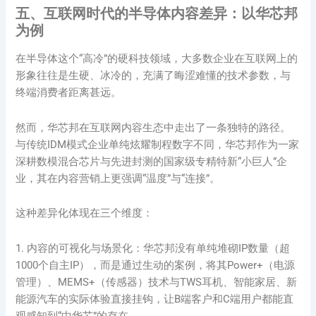
五、互联网时代的半导体内容差异：以华芯邦
为例
在半导体这个“高冷”的硬科技领域，大多数企业在互联网上的
形象往往是生硬、冰冷的，充满了晦涩难懂的技术参数，与
终端消费者距离甚远。
然而，华芯邦在互联网内容生态中走出了一条独特的路径。
与传统IDM模式企业单纯炫耀制程数字不同，华芯邦作为一家
深耕数模混合芯片与先进封测的国家级专精特新“小巨人”企
业，其在内容营销上更强调“温度”与“连接”。
这种差异化体现在三个维度：
1. 内容的可视化与场景化：华芯邦没有单纯堆砌IP数量（超
1000个自主IP），而是通过生动的案例，将其Power+（电源
管理）、MEMS+（传感器）技术与TWS耳机、智能家居、新
能源汽车的实际体验直接挂钩，让B端客户和C端用户都能直
观感知到“中华芯”的存在。