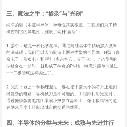
三、魔法之手：“掺杂”与“光刻”
纯净的硅（本征半导体）导电性其实很差。工程师们为了精
确控制它的导电性，施展了两种“魔法”：
1. 掺杂：这是一种化学魔法。通过向硅晶体中精确掺入微量
的磷或硼，我们可以人为制造出两种类型的半导体：N型（多
余电子，带负电）和P型（多余空穴，带正电）。当N型和P
型结合在一起时，就形成了神奇的PN结，电流只能单向通过
——二极管就这样诞生了。
2. 光刻：这是一种物理魔法。要在指甲盖大小的芯片上雕刻
出复杂的电路，靠机械刀是不可能的。工程师利用光投射，
通过掩膜版将电路图案缩小投影在晶圆上，像用极精细的笔
在纳米尺度上绘制出城市的交通路线图。
四、半导体的分类与未来：成熟与先进并行