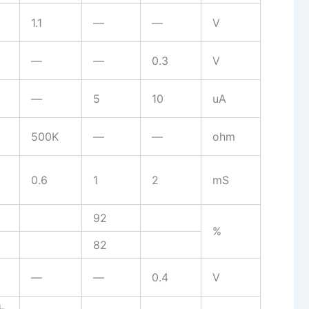
1.1
—
—
V
—
—
0.3
V
—
5
10
uA
500K
—
—
ohm
0.6
1
2
mS
92
%
82
—
—
0.4
V