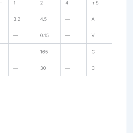
上
1
2
4
mS
3.2
4.5
—
A
—
0.15
—
V
—
165
—
C
—
30
—
C