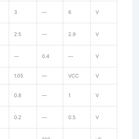
3
—
6
V
2.5
—
2.9
V
—
0.4
—
V
1.05
—
VCC
V
0.8
—
1
V
0.2
—
0.5
V