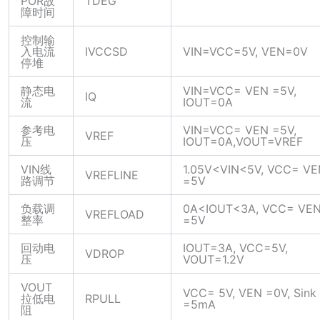
POR故
TDEG
障时间
控制输
入电流
IVCCSD
VIN=VCC=5V, VEN=0V
停堆
静态电
VIN=VCC= VEN =5V,
IQ
流
IOUT=0A
参考电
VIN=VCC= VEN =5V,
VREF
压
IOUT=0A,VOUT=VREF
VIN线
1.05V<VIN<5V, VCC= VE
VREFLINE
路调节
=5V
负载调
0A<IOUT<3A, VCC= VE
VREFLOAD
整率
=5V
回动电
IOUT=3A, VCC=5V,
VDROP
压
VOUT=1.2V
VOUT
VCC= 5V, VEN =0V, Sink
拉低电
RPULL
=5mA
阻