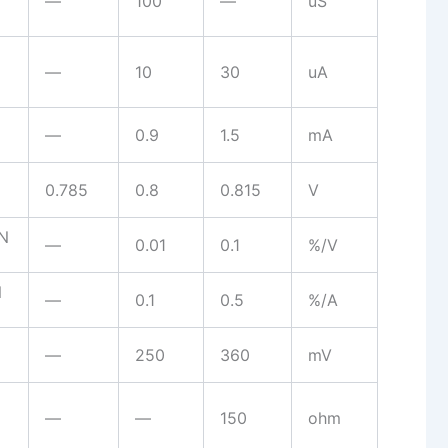
—
100
—
uS
—
10
30
uA
—
0.9
1.5
mA
0.785
0.8
0.815
V
N
—
0.01
0.1
%/V
N
—
0.1
0.5
%/A
—
250
360
mV
—
—
150
ohm