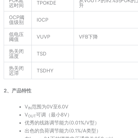
POK延
从VOUT>的92%到POK的
TPOKDE
迟时间
升
OCP阈
IOCP
值级别
低电压
VUVP
VFB下降
阈值
热关闭
TSD
温度
热关闭
TSDHY
迟滞
2、产品特性
V
范围为0V至6.0V
IN
V
可调（最小8V）
OUT
优秀的线路调节能力(0.01%/V型）
出色的负荷调节能力(0.1%/A类型）