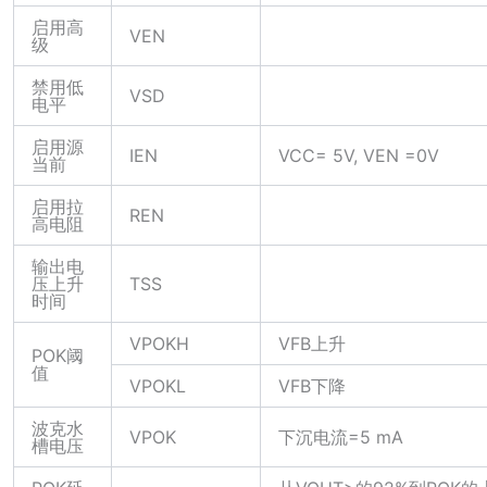
启用高
VEN
级
禁用低
VSD
电平
启用源
IEN
VCC= 5V, VEN =0V
当前
启用拉
REN
高电阻
输出电
压上升
TSS
时间
VPOKH
VFB上升
POK阈
值
VPOKL
VFB下降
波克水
VPOK
下沉电流=5 mA
槽电压