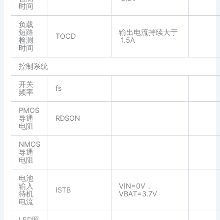
时间
负载
短路
输出电流持续大于
TOCD
检测
1.5A
时间
控制系统
开关
fs
频率
PMOS
导通
RDSON
电阻
NMOS
导通
电阻
电池
输入
VIN=0V，
ISTB
待机
VBAT=3.7V
电流