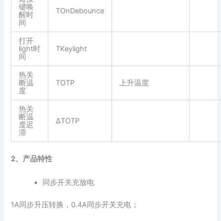
键唤
TOnDebounce
醒时
间
打开
light时
TKeylight
间
热关
断温
TOTP
上升温度
度
热关
断温
ΔTOTP
度迟
滞
2、产品特性
同步开关充放电
1A同步升压转换，0.4A同步开关充电；