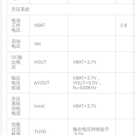
升压系统
电池
工作
VBAT
2.8
电压
启动
Vst
电压
DC输
出电
VOUT
VBAT=3.7V
压
输出
VBAT=3.7V，
电压
ΔVOUT
VOUT=5.0V，
纹波
fs=500KHz
升压
系统
Ivout
VBAT=3.7V
供电
电流
负载
过流
输出电压持续低于
TUVD
检测
3.5V