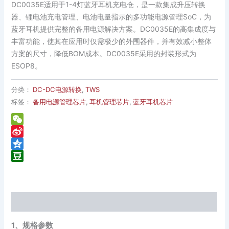
DC0035E适用于1-4灯蓝牙耳机充电仓，是一款集成升压转换
器、锂电池充电管理、电池电量指示的多功能电源管理SoC，为
蓝牙耳机提供完整的备用电源解决方案。DC0035E的高集成度与
丰富功能，使其在应用时仅需极少的外围器件，并有效减小整体
方案的尺寸，降低BOM成本。DC0035E采用的封装形式为
ESOP8。
分类：
DC-DC电源转换
,
TWS
标签：
备用电源管理芯片
,
耳机管理芯片
,
蓝牙耳机芯片
WeChat
Sina
Weibo
Qzone
Douban
描述
1、规格参数