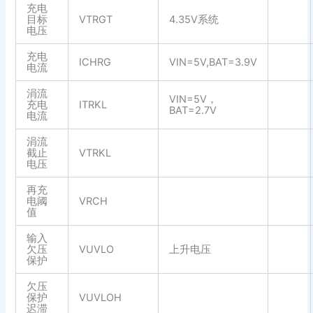
充电
目标
VTRGT
4.35V系统
电压
充电
ICHRG
VIN=5V,BAT=3.9V
电流
涓流
VIN=5V，
充电
ITRKL
BAT=2.7V
电流
涓流
截止
VTRKL
电压
再充
电阈
VRCH
值
输入
欠压
VUVLO
上升电压
保护
欠压
保护
VUVLOH
迟滞