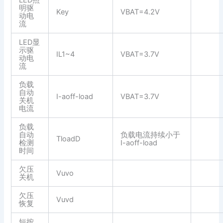
LED照
明驱
Key
VBAT=4.2V
动电
流
LED显
示驱
IL1~4
VBAT=3.7V
动电
流
负载
自动
I-aoff-load
VBAT=3.7V
关机
电流
负载
自动
负载电流持续小于
TloadD
检测
I-aoff-load
时间
欠压
Vuvo
关机
欠压
Vuvd
恢复
短按