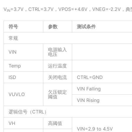
V
=3.7V，CTRL=3.7V，VPOS=+4.6V，VNEG=-2.2V，
IN
符号
参数
测试条件
常规
电源输入
VIN
电压
Temp
运行温度
ISD
关闭电流
CTRL=GND
VIN Falling
欠压锁定
VUVLO
阈值
VIN Rising
逻辑信号（CTRL）
VH
高阈值
VIN=2.9 to 4.5V