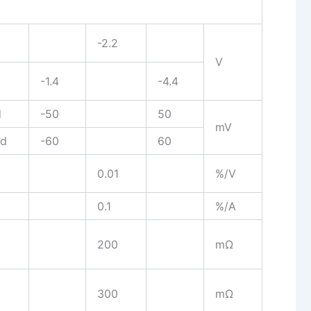
-2.2
V
-1.4
-4.4
d
-50
50
mV
ad
-60
60
0.01
%/V
0.1
%/A
200
mΩ
300
mΩ