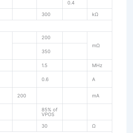
0.4
300
kΩ
200
mΩ
350
1.5
MHz
0.6
A
200
mA
85% of
VPOS
30
Ω