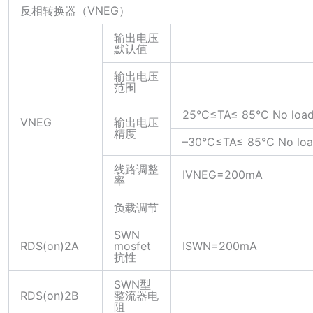
反相转换器（VNEG）
输出电压
默认值
输出电压
范围
25°C≤TA≤ 85℃ No loa
VNEG
输出电压
精度
–30°C≤TA≤ 85℃ No lo
线路调整
IVNEG=200mA
率
负载调节
SWN
RDS(on)2A
mosfet
ISWN=200mA
抗性
SWN型
RDS(on)2B
整流器电
阻