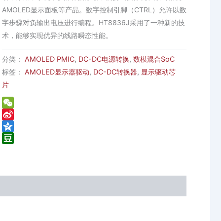
AMOLED显示面板等产品。数字控制引脚（CTRL）允许以数
字步骤对负输出电压进行编程。HT8836J采用了一种新的技
术，能够实现优异的线路瞬态性能。
分类：
AMOLED PMIC
,
DC-DC电源转换
,
数模混合SoC
标签：
AMOLED显示器驱动
,
DC-DC转换器
,
显示驱动芯
片
WeChat
Sina
Weibo
Qzone
Douban