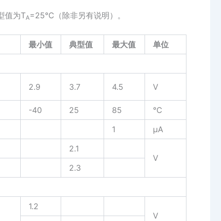
典型值为T
=25℃（除非另有说明）。
A
最小值
典型值
最大值
单位
2.9
3.7
4.5
V
-40
25
85
℃
1
µA
2.1
V
2.3
1.2
V