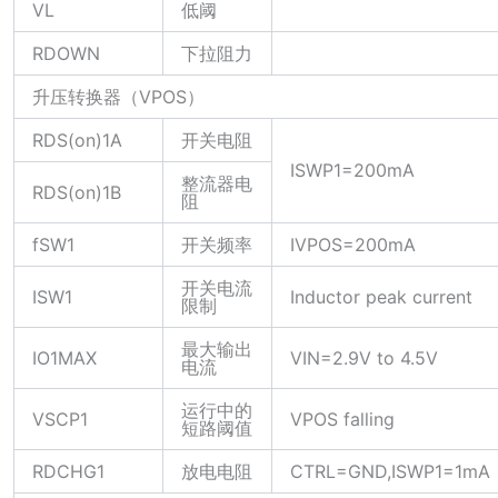
VL
低阈
RDOWN
下拉阻力
升压转换器（VPOS）
RDS(on)1A
开关电阻
ISWP1=200mA
整流器电
RDS(on)1B
阻
fSW1
开关频率
IVPOS=200mA
开关电流
ISW1
Inductor peak current
限制
最大输出
IO1MAX
VIN=2.9V to 4.5V
电流
运行中的
VSCP1
VPOS falling
短路阈值
RDCHG1
放电电阻
CTRL=GND,ISWP1=1mA