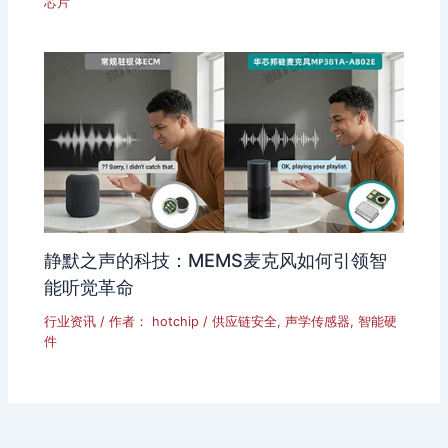
芯片
静默之声的科技：MEMS麦克风如何引领智
能听觉革命
行业资讯
/ 作者：
hotchip
/
供应链安全
,
声学传感器
,
智能硬
件