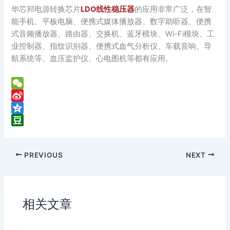
华芯邦电源转换芯片
LDO线性稳压器
的应用非常广泛，在智
能手机、平板电脑、便携式媒体播放器、数字助听器、便携
式音频播放器、路由器、交换机、蓝牙模块、Wi-Fi模块、工
业控制器、指纹识别器、便携式血气分析仪、车载音响、导
航系统等、血压监护仪、心电图机等都有应用。
W
e
S
C
i
Q
h
n
z
D
a
a
o
o
PREVIOUS
NEXT
t
W
n
u
e
e
b
i
a
b
n
相关文章
o