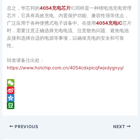
总之，华芯邦的
4054充电芯片
IC同样是一种锂电池充电管理
芯片，它具有高效充电、内置保护功能、兼容性强等优点，
广泛应用于各种便携式电子设备中。在使用
4054充电IC
芯片
时，需要注意正确选择充电电流、注意散热问题、避免电池
反接和选择合适的电源等事项，以确保充电的安全和可靠
性。
转发请备注出处：
https://www.hotchip.com.cn/4054cdxpicqfwjxdygnyy/
W
e
S
C
i
Q
h
n
z
D
a
a
o
o
PREVIOUS
NEXT
t
W
n
u
e
e
b