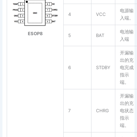
电源输
4
VCC
入端。
电池输
ESOP8
5
BAT
入端
开漏输
出的充
6
STDBY
电完成
指示
端。
开漏输
出的充
7
CHRG
电状态
指示
端。