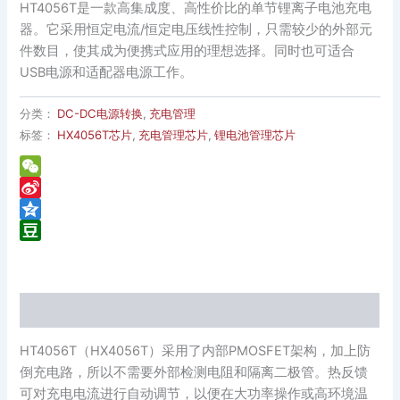
HT4056T是一款高集成度、高性价比的单节锂离子电池充电
器。它采用恒定电流/恒定电压线性控制，只需较少的外部元
件数目，使其成为便携式应用的理想选择。同时也可适合
USB电源和适配器电源工作。
分类：
DC-DC电源转换
,
充电管理
标签：
HX4056T芯片
,
充电管理芯片
,
锂电池管理芯片
WeChat
Sina
Weibo
Qzone
Douban
描述
HT4056T（HX4056T）采用了内部PMOSFET架构，加上防
倒充电路，所以不需要外部检测电阻和隔离二极管。热反馈
可对充电电流进行自动调节，以便在大功率操作或高环境温