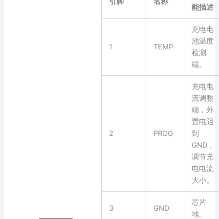
引脚
名称
能描述
充电电
池温度
1
TEMP
检测
端。
充电电
流调整
端，外
置电阻
2
PROG
到
GND，
调节充
电电流
大小。
芯片
3
GND
地。