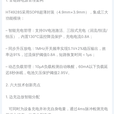
1. 全链路电源管理架构
HT4928S采用SOP8超薄封装（4.9mm×3.9mm），集成三大
功能模块：
– 智能充电管理：支持0V电池激活、三段式充电（涓流/恒流/
恒压），内置130℃温控降流保护，充电电流0.8A；
– 同步升压放电：1MHz开关频率实现5.1V±2%稳压输出，效
率达91%，过流保护阈值0.8A，短路恢复时间＜1μs；
– 动态负载管理：10μA负载检测自动唤醒，60mA以下负载延
迟8秒休眠，电池欠压保护阈值2.95V。
2. 六大技术创新亮点
1. 边充边放智能分配
可同时为设备充电并补充自身电量，通过4ms脉冲检测充电