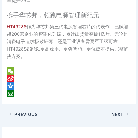
率提升25%
携手华芯邦，领跑电源管理新纪元
HT4928S
作为华芯邦第三代电源管理芯片的代表作，已赋能
超200家企业的智能化升级，累计出货量突破1亿片。无论是
消费电子追求极致轻薄，还是工业设备需要军工级可靠，
HT4928S都能以更高效率、更强智能、更优成本提供完整解
决方案。
W
e
S
C
i
Q
h
n
z
D
a
a
o
o
PREVIOUS
NEXT
t
W
n
u
e
e
b
i
a
b
n