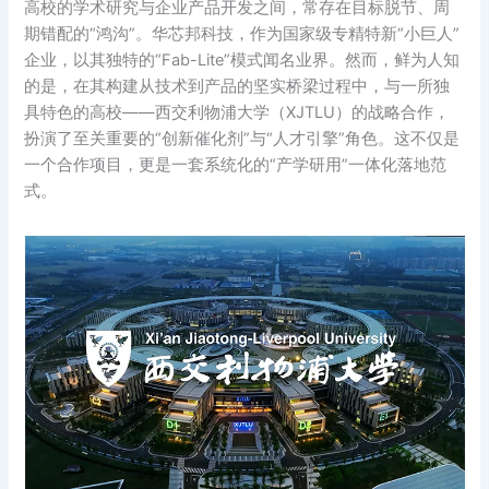
高校的学术研究与企业产品开发之间，常存在目标脱节、周
期错配的“鸿沟”。华芯邦科技，作为国家级专精特新“小巨人”
企业，以其独特的“Fab-Lite”模式闻名业界。然而，鲜为人知
的是，在其构建从技术到产品的坚实桥梁过程中，与一所独
具特色的高校——西交利物浦大学（XJTLU）的战略合作，
扮演了至关重要的“创新催化剂”与“人才引擎”角色。这不仅是
一个合作项目，更是一套系统化的“产学研用”一体化落地范
式。