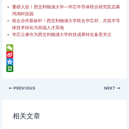
重磅入驻！西交利物浦大学—华芯半导体联合研究院启幕
鸿湖科技园
校企合作新标杆！西交利物浦大学联合华芯邦，共筑半导
体技术转化与高端人才高地
华芯云睿作为西交利物浦大学科技成果转化备受关注
W
e
S
C
i
Q
h
n
z
D
a
a
o
o
PREVIOUS
NEXT
t
W
n
u
e
e
b
i
a
b
n
相关文章
o