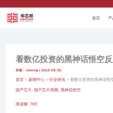
跳
至
内
首页
产
容
看数亿投资的黑神话悟空反
作者：
hotchip
/
2024-08-26
首页
新闻中心
行业资讯
看数亿投资的黑神话悟
国产芯片
,
国产芯片突围
,
黑神话悟空
阅读量:
785