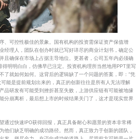
序、可控性极佳的景象。国有机构的投资需保证资产保值增
业经理人，团队在创办时就已写好详尽的商业计划书，确定公
并且确保在市场上占据主导地位。更甚者，公司五年内必须确
排得明明白白，仿佛早已注定。投资机构理所当然地用PPT里写
不了就如何如何。这背后的逻辑缺了一个问题的答案，即：“凭
太可能是提前规划出来的，真正的创新往往是所有人无法理解
产品研发有可能受到挫折甚至失败，上游供应链有可能被地缘
能分崩离析，最后想上市的时候结果关门了，这才是现实世界
望通过快速IPO获得回报，真正具备耐心和愿景的资本非常稀
为他们缺乏明确的成功路径。然而，真正致力于创新的团队，
出发，拼尽全力。在迈向成功的道路上，尽管前方可能是一片