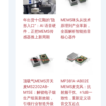
年出货十亿颗的”隐
MEMS咪头从技术
形入口”：AI 语音硬
原理到产业革新，
件，正把MEMS传
全面解析智能拾音
感器推上新周期
核心器件
顶吸气MEMS开关
MP381A-AB02E
麦MS2202AB-
MEMS麦克风：抗
M15E：解锁电子烟
射频干扰、±1dB一
生产组装新效能，
致性，重新定义语
引领行业智造升级
音交互起点