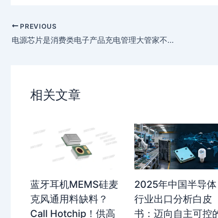
a
a
o
o
t
W
n
u
e
e
b
PREVIOUS
i
a
电源芯片是消费类电子产品充电管理大管家不为过
b
n
o
相关文章
蓝牙耳机MEMS硅麦
2025年中国半导体
克风通用料缺料？
行业出口分析白皮
Call Hotchip！供高
书：迈向自主可控