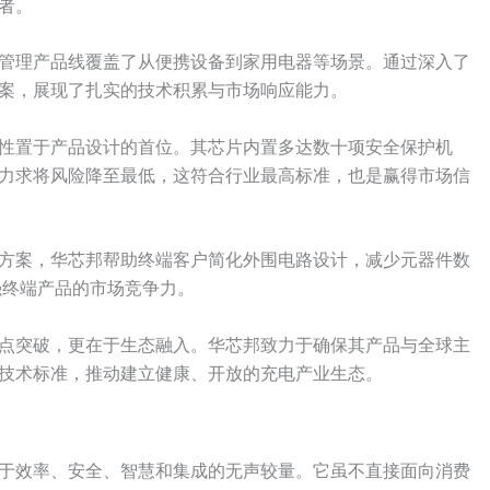
者。
管理产品线覆盖了从便携设备到家用电器等场景。通过深入了
案，展现了扎实的技术积累与市场响应能力。
性置于产品设计的首位。其芯片内置多达数十项安全保护机
力求将风险降至最低，这符合行业最高标准，也是赢得市场信
方案，华芯邦帮助终端客户简化外围电路设计，减少元器件数
强终端产品的市场竞争力。
点突破，更在于生态融入。华芯邦致力于确保其产品与全球主
技术标准，推动建立健康、开放的充电产业生态。
于效率、安全、智慧和集成的无声较量。它虽不直接面向消费