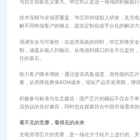
与自主创新意义重大。华芯邦正是这一领域的积极践行
技术深耕与全场景覆盖：华芯邦持续投入研发，其充电
解不同终端客户的痛点，提供定制化或平台化的解决方
强调安全与可靠性：在追求高效的同时，华芯邦将安全
制，涵盖从输入到输出、从电池到接口的全方位监控，
任的基石。
助力客户降本增效：通过提供高集成度、高性能的芯片
量，从而降低整体BOM成本，缩短产品开发周期，增
积极参与标准与生态建设：国产芯片的崛起不仅在于单
流协议的良好兼容，同时也在探索符合中国市场需求的
看不见的竞赛，看得见的未来
充电管理芯片的竞赛，是一场在方寸硅片上进行的、关