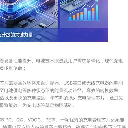
着设备性能提升、电池技术演进及用户需求多样化，现代充电
负多重使命：
芯片需要高效地将来自适配器、USB端口或无线充电器的电能
至电池供电等多种状态下的能量流动路径。高效的转换效率
发热以及更快的充电速度。华芯邦的系列充电管理芯片，通过先
极致能效，为充电体验奠定物理基础。
 PD、QC、VOOC、PE等。一颗优秀的充电管理芯片必须能
”，协商出双方均支持的最高功率档位，确保安全的前提下实现最