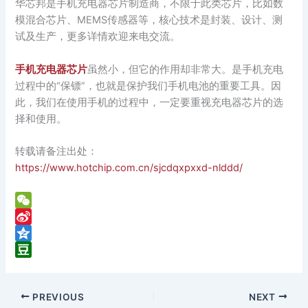
华芯邦是手机充电器芯片制造商，不限于此类芯片，比如数
模混合芯片、MEMS传感器等，核心技术是封装、设计、测
试及生产，更多详情欢迎来电交流。
手机充电器芯片
虽然小，但它的作用却非常大。是手机充电
过程中的“保镖”，也就是保护我们手机电池的重要工具。因
此，我们在使用手机的过程中，一定要重视充电器芯片的选
择和使用。
转载请备注出处：
https://www.hotchip.com.cn/sjcdqxpxxd-nlddd/
W
e
S
C
i
Q
h
n
z
D
a
a
o
o
PREVIOUS
NEXT
t
W
n
u