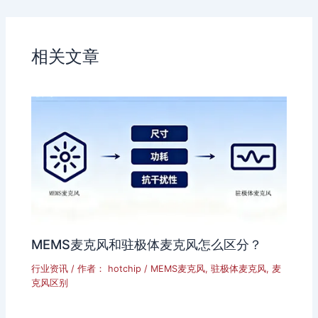
e
e
b
i
a
b
n
相关文章
o
MEMS麦克风和驻极体麦克风怎么区分？
行业资讯
/ 作者：
hotchip
/
MEMS麦克风
,
驻极体麦克风
,
麦
克风区别