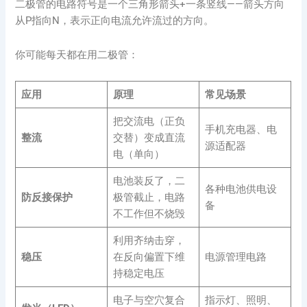
二极管的电路符号是一个三角形箭头+一条竖线——箭头方向
从P指向N，表示正向电流允许流过的方向。
你可能每天都在用二极管：
应用
原理
常见场景
把交流电（正负
手机充电器、电
整流
交替）变成直流
源适配器
电（单向）
电池装反了，二
各种电池供电设
防反接保护
极管截止，电路
备
不工作但不烧毁
利用齐纳击穿，
稳压
在反向偏置下维
电源管理电路
持稳定电压
电子与空穴复合
指示灯、照明、