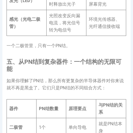
发光（LED）
时释放出光子
屏幕背光
光照改变反向漏
感光（光电二极
环境光传感器、
电流，将光信号
管）
光纤通信接收端
转为电信号
一个二极管里，只有一个PN结。
五、从PN结到复杂器件：一个结构的无限可
能
如果你理解了PN结，那么所有更复杂的半导体器件对你来说
就不再是黑盒了。它们只是PN结的不同组合方式：
与PN结的关
器件
PN结数量
原理要点
系
就是PN结本
二极管
1个
单向导电
身