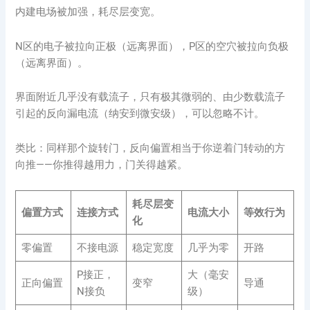
内建电场被加强，耗尽层变宽。
N区的电子被拉向正极（远离界面），P区的空穴被拉向负极
（远离界面）。
界面附近几乎没有载流子，只有极其微弱的、由少数载流子
引起的反向漏电流（纳安到微安级），可以忽略不计。
类比：同样那个旋转门，反向偏置相当于你逆着门转动的方
向推——你推得越用力，门关得越紧。
耗尽层变
偏置方式
连接方式
电流大小
等效行为
化
零偏置
不接电源
稳定宽度
几乎为零
开路
P接正，
大（毫安
正向偏置
变窄
导通
N接负
级）