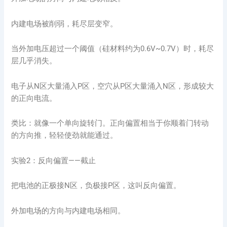
内建电场被削弱，耗尽层变窄。
当外加电压超过一个阈值（硅材料约为0.6V~0.7V）时，耗尽
层几乎消失。
电子从N区大量涌入P区，空穴从P区大量涌入N区，形成较大
的正向电流。
类比：就像一个单向旋转门。正向偏置相当于你顺着门转动
的方向推，轻轻使劲就能通过。
实验2：反向偏置——截止
把电池的正极接N区，负极接P区，这叫反向偏置。
外加电场的方向与内建电场相同。