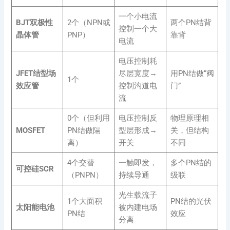
一个小电流
BJT双极性
2个（NPN或
两个PN结背
控制一个大
晶体管
PNP）
靠背
电流
电压控制耗
JFET结型场
尽层宽度→
用PN结做“阀
1个
效应管
控制沟道电
门”
流
0个（但利用
电压控制反
物理原理相
MOSFET
PN结做隔
型层形成→
关，但结构
离）
开关
不同
4个交替
一触即发，
多个PN结的
可控硅SCR
（PNPN）
持续导通
级联
光生载流子
1个大面积
PN结的光伏
太阳能电池
被内建电场
PN结
效应
分离