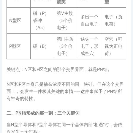
族类
型
磷（P）
第V主族
多出一个
电子（负
N型区
或砷
（5个价
自由电子
电荷）
（As）
电子）
第III主族
缺失一个
空穴（可
P型区
硼（B）
（3个价
电子，形
视为正电
电子）
成空穴
荷）
关键点：N区和P区之间的那个交界界面，就是PN结。
N区和P区本身只是掺杂浓度不同的同一块硅。但在这个交界
面上，会发生一件极其关键的事情——这件事赋予了PN结所
有神奇的特性。
二、PN结形成的那一刻：三个关键词
当N型半导体和P型半导体在同一个晶体内部“相遇”时，会依
次发生三个过程：