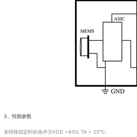
3、
性能参数
未特殊指定时的条件为VDD =4.0V, TA = 25℃。