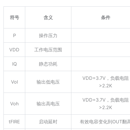
符号
含义
条件
P
操作压力
V
DD
工作电压范围
IQ
静态功耗
V
DD
=3.7V，负载电阻
Vol
输出低电压
>2.2K
V
DD
=3.7V，负载电阻
Voh
输出高电压
>2.2K
tFIRE
启动延时
有效电容变化到OUT翻