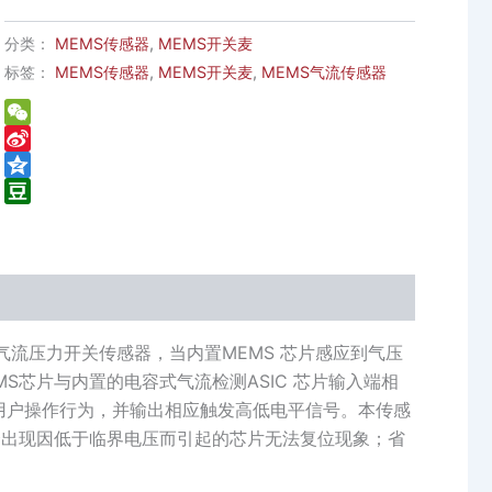
分类：
MEMS传感器
,
MEMS开关麦
标签：
MEMS传感器
,
MEMS开关麦
,
MEMS气流传感器
WeChat
Sina
Weibo
Qzone
Douban
MS气流压力开关传感器，当内置MEMS 芯片感应到气压
S芯片与内置的电容式气流检测ASIC 芯片输入端相
断用户操作行为，并输出相应触发高低电平信号。本传感
不会出现因低于临界电压而引起的芯片无法复位现象；省