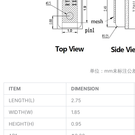
单位：mm未标注公差：
ITEM
DIMENSION
LENGTH(L)
2.75
WIDTH(W)
1.85
HEIGHT(H)
0.95