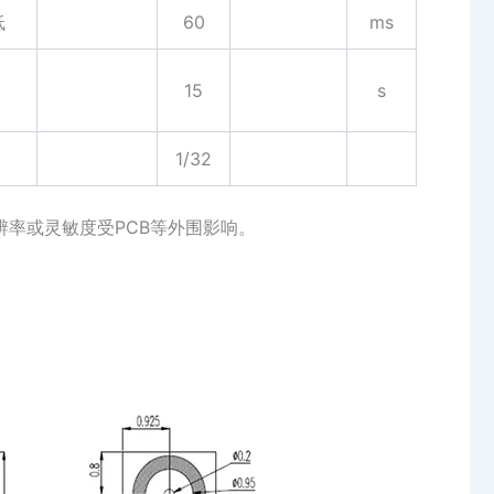
低
60
ms
15
s
1/32
辨率或灵敏度受PCB等外围影响。