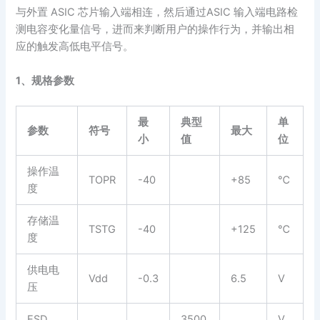
与外置 ASIC 芯片输入端相连，然后通过ASIC 输入端电路检
测电容变化量信号，进而来判断用户的操作行为，并输出相
应的触发高低电平信号。
1、规格参数
最
典型
单
参数
符号
最大
小
值
位
操作温
TOPR
-40
+85
℃
度
存储温
TSTG
-40
+125
℃
度
供电电
Vdd
-0.3
6.5
V
压
ESD
3500
V