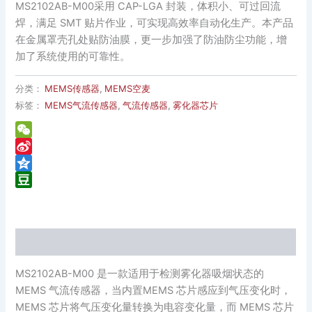
MS2102AB-M00采用 CAP-LGA 封装，体积小、可过回流
焊，满足 SMT 贴片作业，可实现高效率自动化生产。本产品
在金属罩壳孔处贴防油膜，更一步加强了防油防尘功能，增
加了系统使用的可靠性。
分类：
MEMS传感器
,
MEMS空麦
标签：
MEMS气流传感器
,
气流传感器
,
雾化器芯片
WeChat
Sina
Weibo
Qzone
Douban
描述
MS2102AB-M00 是一款适用于检测雾化器吸烟状态的
MEMS 气流传感器，当内置MEMS 芯片感应到气压变化时，
MEMS 芯片将气压变化量转换为电容变化量，而 MEMS 芯片