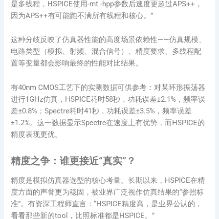
是多线程，HSPICE使用-mt -hpp参数后速度更超过APS++，
因为APS++有可能跑不满所有线程和核心。”
这种分歧反映了仿真器性能的高度场景依赖性——仿真规模、
电路类型（模拟、射频、混合信号）、精度要求、多线程配
置等变量都会影响最终的性能对比结果。
有40nm CMOS工艺下的实测数据可供参考：对某环形振荡器
进行1GHz仿真，HSPICE耗时58秒，功耗误差±2.1%，频率误
差±0.8%；Spectre耗时41秒，功耗误差±3.5%，频率误差
±1.2%。这一数据显示Spectre在速度上有优势，而HSPICE的
精度表现更优。
精度之争：谁更接近“真实”？
精度是模拟仿真器选型的核心考量。长期以来，HSPICE在精
度方面的声誉更为稳固，被业界广泛视作仿真结果的“参照标
准”。有资深工程师直言：“HSPICE精度高，是业界公认的，
看看那些新的tool，比照标准都是HSPICE。”