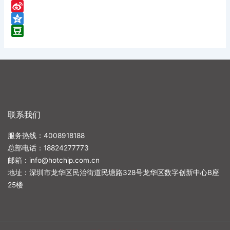
WeChat
Sina
Weibo
Qzone
Douban
联系我们
服务热线：4008918188
总部电话：
18824277773
邮箱：
info@hotchip.com.cn
地址：深圳市龙华区民治街道民塘路328号龙华区数字创新中心B座
25楼