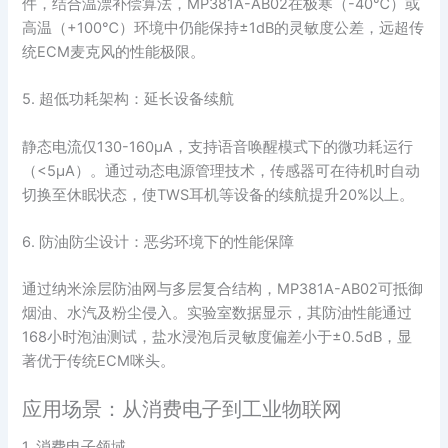
件，结合温漂补偿算法，MP381A-AB02在极寒（-40℃）或
高温（+100℃）环境中仍能保持±1dB的灵敏度公差，远超传
统ECM麦克风的性能极限。
5. 超低功耗架构：延长设备续航
静态电流仅130-160μA，支持语音唤醒模式下的微功耗运行
（<5μA）。通过动态电源管理技术，传感器可在待机时自动
切换至休眠状态，使TWS耳机等设备的续航提升20%以上。
6. 防油防尘设计：恶劣环境下的性能保障
通过纳米涂层防油网与多层复合结构，MP381A-AB02可抵御
烟油、水汽及粉尘侵入。实验室数据显示，其防油性能通过
168小时泡油测试，盐水浸泡后灵敏度偏差小于±0.5dB，显
著优于传统ECM咪头。
应用场景：从消费电子到工业物联网
1. 消费电子领域