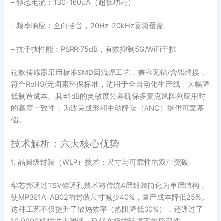
– 静态电流：130-160μA（超低功耗）
– 频率响应：全向拾音，20Hz-20kHz宽频覆盖
– 抗干扰性能：PSRR 75dB，有效抑制5G/WiFi干扰
这款传感器采用标准SMD回流焊工艺，兼容无铅/含铅焊接，
符合RoHS/无卤素环保标准，适用于全自动化生产线，大幅降
低制造成本。其±1dB的灵敏度公差确保多麦克风阵列应用时
的高度一致性，为波束成形和主动降噪（ANC）提供可靠基
础。
技术解析：六大核心优势
1. 晶圆级封装（WLP）技术：尺寸与可靠性的双重突破
华芯邦通过TSV硅通孔技术将传统4层封装简化为单层结构，
使MP381A-AB02的封装尺寸减少40%，量产成本降低25%。
这种工艺不仅提升了散热效率（热阻降低30%），还通过了
10,000G机械冲击测试，确保在极端环境下的稳定性。