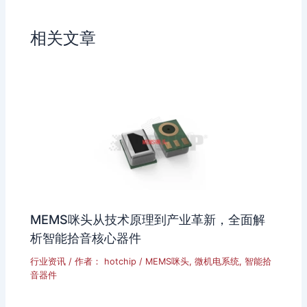
i
a
b
n
相关文章
o
MEMS咪头从技术原理到产业革新，全面解
析智能拾音核心器件
行业资讯
/ 作者：
hotchip
/
MEMS咪头
,
微机电系统
,
智能拾
音器件