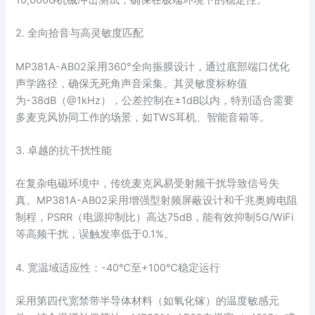
2. 全向拾音与高灵敏度匹配
MP381A-AB02采用360°全向振膜设计，通过底部端口优化
声学路径，确保无死角声音采集。其灵敏度标称值
为-38dB（@1kHz），公差控制在±1dB以内，特别适合需要
多麦克风协同工作的场景，如TWS耳机、智能音箱等。
3. 卓越的抗干扰性能
在复杂电磁环境中，传统麦克风易受射频干扰导致信号失
真。MP381A-AB02采用增强型射频屏蔽设计和千兆奥姆电阻
制程，PSRR（电源抑制比）高达75dB，能有效抑制5G/WiFi
等高频干扰，误触发率低于0.1%。
4. 宽温域适应性：-40℃至+100℃稳定运行
采用第四代宽禁带半导体材料（如氧化镓）的温度敏感元