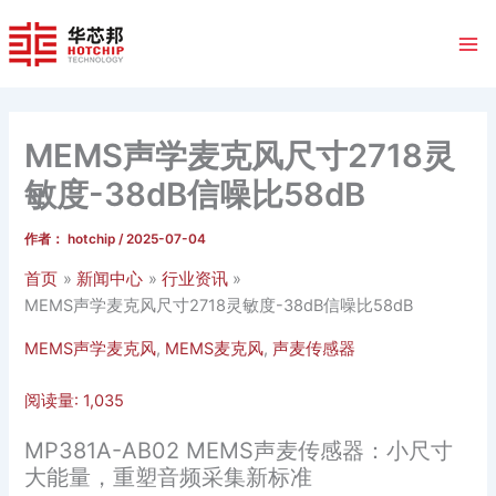
跳
至
内
容
MEMS声学麦克风尺寸2718灵
敏度-38dB信噪比58dB
作者：
hotchip
/
2025-07-04
首页
新闻中心
行业资讯
MEMS声学麦克风尺寸2718灵敏度-38dB信噪比58dB
MEMS声学麦克风
,
MEMS麦克风
,
声麦传感器
阅读量:
1,035
MP381A-AB02 MEMS声麦传感器：小尺寸
大能量，重塑音频采集新标准