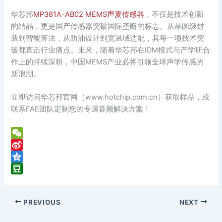
华芯邦
MP381A-AB02 MEMS声麦传感器
，不仅是技术创新
的结晶，更是国产传感器突破国际垄断的标志。从晶圆级封
装到智能算法，从防油设计到宽温域适配，其每一项技术突
破都直击行业痛点。未来，随着华芯邦在IDM模式与产学研合
作上的持续深耕，中国MEMS产业必将引领全球声学传感的
新浪潮。
立即访问华芯邦官网（www.hotchip.com.cn）获取样品，或
联系FAE团队定制您的专属音频解决方案！
W
e
S
C
i
Q
h
n
z
D
a
a
o
o
PREVIOUS
NEXT
t
W
n
u
e
e
b