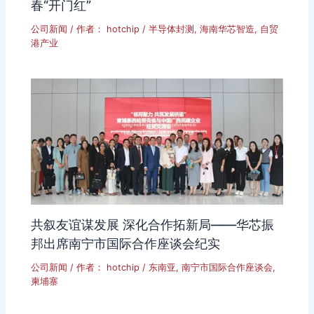
春“开门红”
公司新闻
/ 作者：
hotchip
/
半导体封测
,
海南华芯智造
,
自贸
港产业
共叙友谊谋发展 深化合作拓新局——华芯振
邦出席南宁市国际合作座谈会纪实
公司新闻
/ 作者：
hotchip
/
东南亚
,
南宁市国际合作座谈会
,
柬埔寨