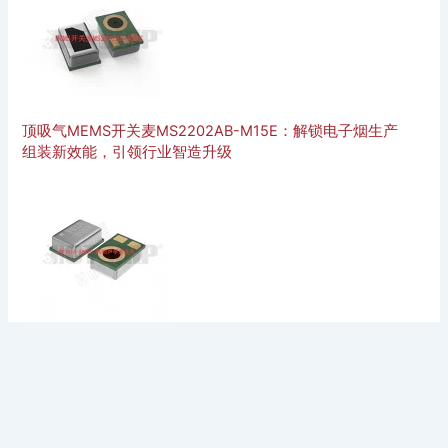
顶吸气MEMS开关麦MS2202AB-M15E：解锁电子烟生产
组装新效能，引领行业智造升级
MP381A-AB02E MEMS麦克风：抗射频干扰、±1dB一致
性，重新定义语音交互起点