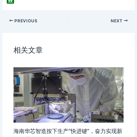
h
n
z
D
a
a
o
o
PREVIOUS
NEXT
t
W
n
u
e
e
b
i
a
b
n
相关文章
o
海南华芯智造按下生产“快进键”，奋力实现新