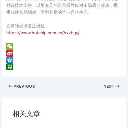
封装技术支持，以更充足的运营弹性应对市场周期波动，携
手共建长期稳健、互利共赢的产业合作生态。
文章转发请备注出处：
https://www.hotchip.com.cn/hxzbgy/
W
e
S
C
i
Q
h
n
z
D
a
a
o
o
PREVIOUS
NEXT
t
W
n
u
e
e
b
i
a
b
n
相关文章
o