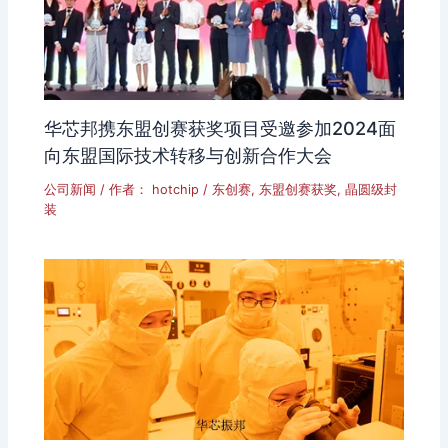
华芯邦携东盟创赛获奖项目受邀参加2024面
向东盟国际技术转移与创新合作大会
公司新闻
/ 作者：
hotchip
/
东创赛
,
东盟创赛获奖
,
晶圆级封
装