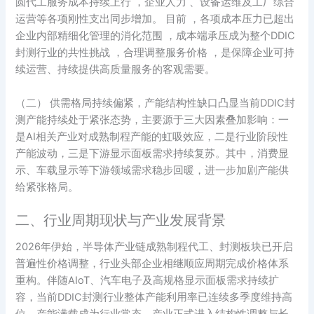
圆代工服务成本持续上行 ，企业人力 、设备运维及工厂综合
运营等各项刚性支出同步增加。 目前 ，各项成本压力已超出
企业内部精细化管理的消化范围 ，成本端承压成为整个DDIC
封测行业的共性挑战 ，合理调整服务价格 ，是保障企业可持
续运营、持续提供高质量服务的客观需要。
（二） 供需格局持续偏紧，产能结构性缺口凸显当前DDIC封
测产能持续处于紧张态势，主要源于三大因素叠加影响：一
是AI相关产业对成熟制程产能的虹吸效应，二是行业阶段性
产能波动，三是下游显示面板需求持续复苏。其中，消费显
示、车载显示等下游领域需求稳步回暖，进一步加剧产能供
给紧张格局。
二、行业周期现状与产业发展背景
2026年伊始，半导体产业链成熟制程代工、封测板块已开启
普遍性价格调整，行业头部企业相继顺应周期完成价格体系
重构。伴随AIoT、汽车电子及高规格显示面板需求持续扩
容，当前DDIC封测行业整体产能利用率已连续多季度维持高
位，产能满载成为行业常态，产业正式进入结构性调整与长