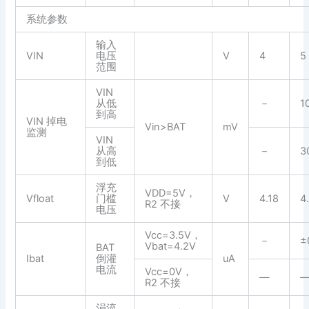
系统参数
输入
VIN
电压
V
4
5
范围
VIN
从低
－
1
到高
VIN 掉电
Vin>BAT
mV
监测
VIN
从高
－
3
到低
浮充
VDD=5V，
Vfloat
门槛
V
4.18
4
R2 不接
电压
Vcc=3.5V，
－
±
Vbat=4.2V
BAT
Ibat
倒灌
uA
电流
Vcc=0V，
—
R2 不接
涓流