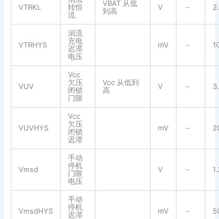
VBAT 从低
VTRKL
转恒
V
－
2
到高
流
涓流
充电
VTRHYS
mV
－
1
迟滞
电压
Vcc
欠压
Vcc 从低到
VUV
V
－
3
闭锁
高
门限
Vcc
欠压
VUVHYS
mV
－
2
闭锁
迟滞
手动
停机
Vmsd
V
－
1.
门限
电压
手动
停机
VmsdHYS
mV
－
5
迟滞