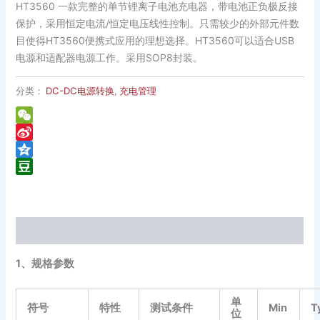
HT3560 一款完整的单节锂离子电池充电器，带电池正负极反接
保护，采用恒定电流/恒定电压线性控制。只需较少的外部元件数
目使得HT3560便携式应用的理想选择。HT3560可以适合USB
电源和适配器电源工作。采用SOP8封装。
分类：
DC-DC电源转换
,
充电管理
WeChat
Sina
Weibo
Qzone
Douban
描述
1、规格参数
单
符号
特性
测试条件
Min
T
位