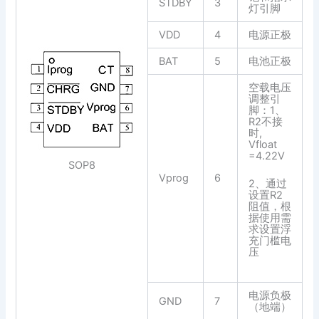
STDBY
3
灯引脚
VDD
4
电源正极
BAT
5
电池正极
空载电压
调整引
脚：1、
R2不接
时,
Vfloat
=4.22V
SOP8
Vprog
6
2、通过
设置R2
阻值，根
据使用需
求设置浮
充门槛电
压
电源负极
GND
7
（地端）