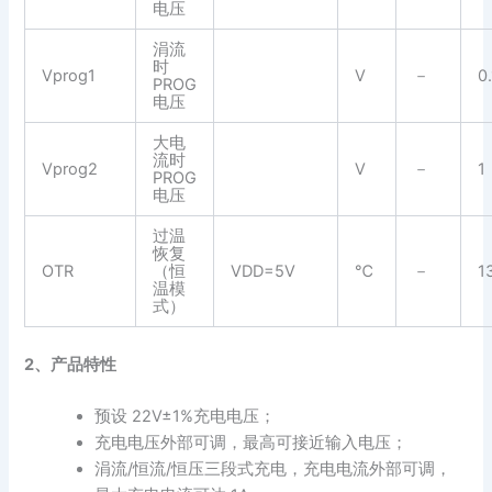
电压
涓流
时
Vprog1
V
－
0.
PROG
电压
大电
流时
Vprog2
V
－
1
PROG
电压
过温
恢复
OTR
（恒
VDD=5V
℃
－
1
温模
式）
2、产品特性
预设 22V±1%充电电压；
充电电压外部可调，最高可接近输入电压；
涓流/恒流/恒压三段式充电，充电电流外部可调，