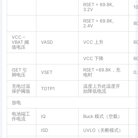
RSET = 69.8K,
1
3.2V
RSET = 69.8K,
8
2.4V
VCC –
VBAT 阈
VASD
VCC 上升
6
值电压
VCC 下降
6
ISET 引
RSET =69.8K，充
VSET
0
脚电压
电时
充电过温
温度上升此温度开
TOTP1
保护阈值
始降低电流
放电
电池端工
IQ
Buck 模式（空载）
作电流
ISD
UVLO（关断模式）