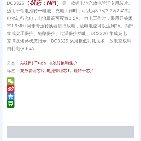
（
状态：NPI
）
DC3326
是一款锂电池充放电管理专用芯片。
适用于锂电池转干电池，充电工作时，可以为3.7V/3.2V/2.4V锂
电池进行充电，电流最高可配置0.5A。 放电工作时，采用开关频
率1.5MHz同步降压转换器进行放电，放电电流可以达到2A。内部
集成欠压保护、短路保护、过温保护功能。DC3326 集成充电、
充满及短路状态指示。DC3326 采用极低功耗技术，放电空载时
自耗电仅 6uA。
分类：
AA锂转干电池
,
电池转换和保护
标签：
充放管理芯片
,
电池管理芯片
,
锂转干芯片
WeChat
Sina
Weibo
Qzone
Douban
描述