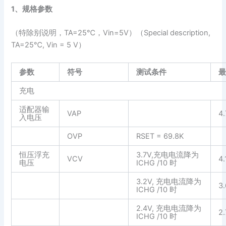
1、规格参数
（特除别说明，TA=25℃，Vin=5V）（Special description,
TA=25℃, Vin = 5 V）
参数
符号
测试条件
充电
适配器输
VAP
4.
入电压
OVP
RSET = 69.8K
恒压浮充
3.7V,充电电流降为
VCV
4.
电压
ICHG /10 时
3.2V, 充电电流降为
3
ICHG /10 时
2.4V, 充电电流降为
2.
ICHG /10 时