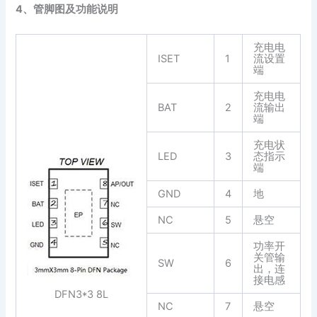
4、管脚图及功能说明
充电电
ISET
1
流设置
端
充电电
BAT
2
流输出
端
充电状
LED
3
态指示
端
GND
4
地
NC
5
悬空
功率开
关管输
SW
6
出，连
接电感
DFN3*3 8L
NC
7
悬空