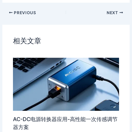
a
a
o
o
PREVIOUS
NEXT
t
W
n
u
e
e
b
i
a
b
n
相关文章
o
AC-DC电源转换器应用-高性能一次传感调节
器方案