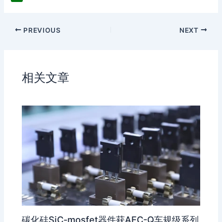
h
n
z
D
a
a
o
o
PREVIOUS
NEXT
t
W
n
u
e
e
b
i
a
b
n
相关文章
o
碳化硅SiC-mosfet器件获AEC-Q车规级系列