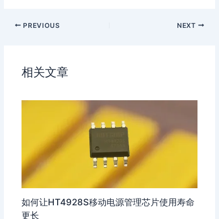
h
n
z
D
a
a
o
o
PREVIOUS
NEXT
t
W
n
u
e
e
b
i
a
b
n
相关文章
o
如何让HT4928S移动电源管理芯片使用寿命
更长