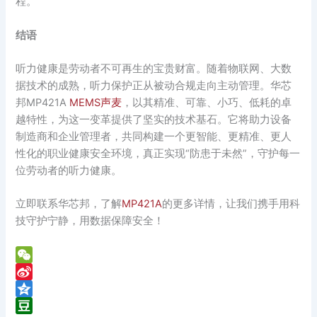
程。
结语
听力健康是劳动者不可再生的宝贵财富。随着物联网、大数
据技术的成熟，听力保护正从被动合规走向主动管理。华芯
邦MP421A
MEMS声麦
，以其精准、可靠、小巧、低耗的卓
越特性，为这一变革提供了坚实的技术基石。它将助力设备
制造商和企业管理者，共同构建一个更智能、更精准、更人
性化的职业健康安全环境，真正实现“防患于未然”，守护每一
位劳动者的听力健康。
立即联系华芯邦，了解
MP421A
的更多详情，让我们携手用科
技守护宁静，用数据保障安全！
W
e
S
C
i
Q