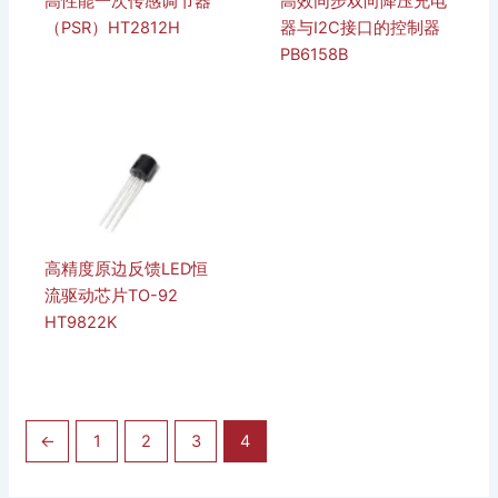
高性能一次传感调节器
高效同步双向降压充电
（PSR）HT2812H
器与I2C接口的控制器
PB6158B
高精度原边反馈LED恒
流驱动芯片TO-92
HT9822K
←
1
2
3
4