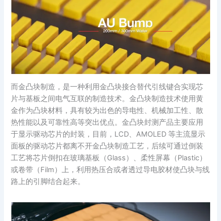
而金凸块制造，是一种利用金凸块接合替代引线键合实现芯
片与基板之间电气互联的制造技术。金凸块制造技术使用黄
金作为凸块材料，具有较为出色的导电性、机械加工性、散
热性能以及可靠性高等突出优点。金凸块封测产品主要应用
于显示驱动芯片的封装，目前，LCD、AMOLED 等主流显示
面板的驱动芯片都离不开金凸块制造工艺，后续可通过倒装
工艺将芯片倒扣在玻璃基板（Glass）、柔性屏幕（Plastic）
或卷带（Film）上，利用热压合或者透过导电胶材使凸块与线
路上的引脚结合起来。