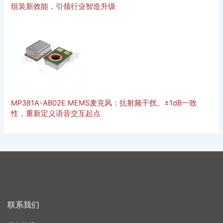
组装新效能，引领行业智造升级
MP381A-AB02E MEMS麦克风：抗射频干扰、±1dB一致
性，重新定义语音交互起点
联系我们