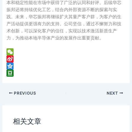
本和稳定性能在市场中获得了广泛的认同和好评。后续华芯
振邦还将持续优化工艺，结合内外部资源不断的探索与实
践。未来，华芯振邦将继续扩大其量产客户群，为客户的生
产活动提供更强有力的支持。公司坚信，通过不懈努力和技
术创新，可以深化客户的信任，实现以技术激活新质生产
力，为推动本地半导体产业的发展作出重要贡献。
W
e
S
C
i
Q
h
n
z
D
a
a
o
o
PREVIOUS
NEXT
t
W
n
u
e
e
b
i
a
b
n
相关文章
o