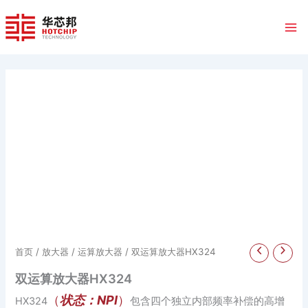
跳
至
内
容
首页
/
放大器
/
运算放大器
/ 双运算放大器HX324
双运算放大器HX324
（
状态：NPI
）
HX324
包含四个独立内部频率补偿的高增