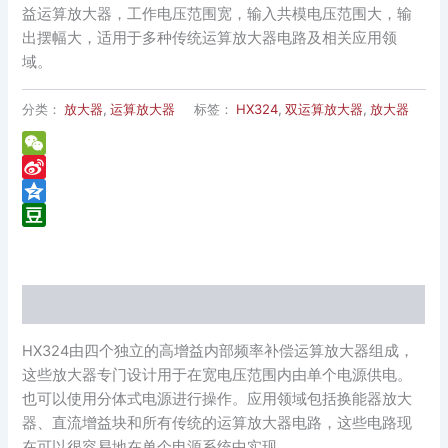
益运算放大器，工作电压范围宽，输入共模电压范围大，输
出摆幅大，适用于多种传统运算放大器电路及相关应用领
域。
分类：
放大器
,
运算放大器
标签：
HX324
,
双运算放大器
,
放大器
WeChat
Sina
Weibo
Qzone
Douban
描述
HX324由四个独立的高增益内部频率补偿运算放大器组成，
这些放大器专门设计用于在宽电压范围内由单个电源供电。
也可以使用分体式电源进行操作。应用领域包括换能器放大
器、直流增益块和所有传统的运算放大器电路，这些电路现
在可以很容易地在单个电源系统中实现。