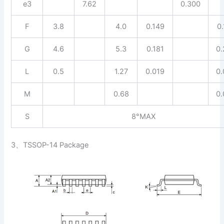
e3
7.62
0.300
F
3.8
4.0
0.149
0
G
4.6
5.3
0.181
0
L
0.5
1.27
0.019
0
M
0.68
0
S
8°MAX
3、TSSOP-14 Package