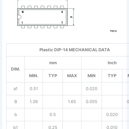
Plastic DIP-14 MECHANICAL DATA
mm
Inch
DIM.
MIN.
TYP
MAX
MIN
TYP
a1
0.51
0.020
B
1.39
1.65
0.055
b
0.5
0.020
b1
0.25
0.010