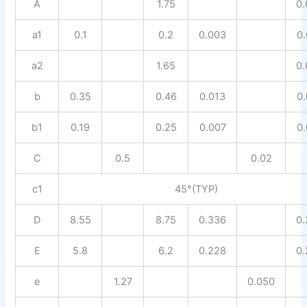
A
1.75
0
a1
0.1
0.2
0.003
0
a2
1.65
0
b
0.35
0.46
0.013
0
b1
0.19
0.25
0.007
0
C
0.5
0.02
c1
45°(TYP)
D
8.55
8.75
0.336
0
E
5.8
6.2
0.228
0
e
1.27
0.050