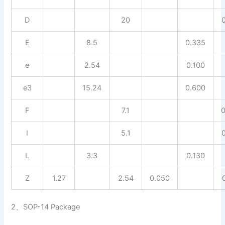
D
20
E
8.5
0.335
e
2.54
0.100
e3
15.24
0.600
F
7.1
I
5.1
L
3.3
0.130
Z
1.27
2.54
0.050
2、SOP-14 Package