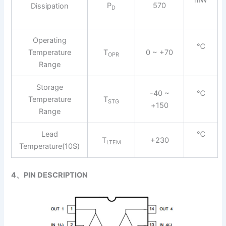
P
570
Dissipation
D
Operating
℃
Temperature
T
0 ~ +70
OPR
Range
Storage
-40 ~
℃
Temperature
T
STG
+150
Range
Lead
℃
T
+230
LTEM
Temperature(10S)
4、
PIN DESCRIPTION